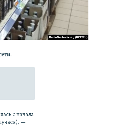
сети.
лась с начала
случаев), —