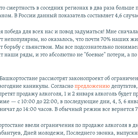
то смертность в соседних регионах в два раза больше
ном. В России данный показатель составляет 4,6 случа
 победа для всех нас и повод задуматься! Мне сначала
ут непопулярны, но оказалось, что почти 70% наших ж
 борьбу с пьянством. Мы все подсознательно понимаем,
т наши ряды, и это абсолютно не "боевые" потери, а по
Башкортостане рассмотрят законопроект об ограниче
овогодние каникулы. Согласно
предложению
депутатов,
ретят продажу алкоголя, 1 и 2 января алкоголь будет п
е — с 10:00 до 22:00, в последующие дни, 4, 5, 6 янв
ничат до 14:00 часов. В обычный режим все вернется 7
ортостане ввели ограничения по продаже алкоголя в д
абантуев, Дней молодежи, Последнего звонка, выпуск