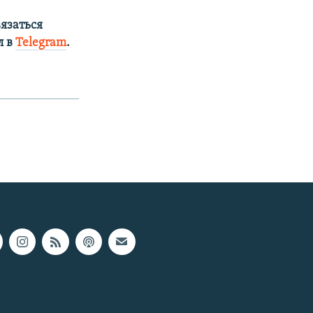
язаться
л в
Telegram
.