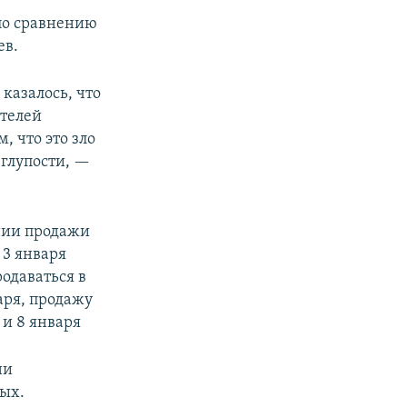
 по сравнению
ев.
 казалось, что
ителей
 что это зло
 глупости, —
нии продажи
 3 января
родаваться в
аря, продажу
 и 8 января
ни
ных.