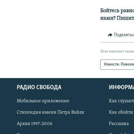
Бойтесь равн
нами? Пишит
Поделить
Этот контент такж
Новости. Повол
РАДИО СВОБОДА
ИНФОРМ
Мобильное приложение
Как слушат
СОЦИАЛЬНЫЕ СЕТИ
Стипендия имени Петра Вайля
Как обойти
Архив 1997-2006
Рассылка