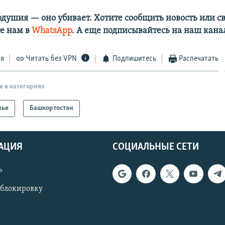
одушия — оно убивает. Хотите сообщить новость или св
е нам в
WhatsApp
. А еще подписывайтесь на наш кана
ся
Читать без VPN
Подпишитесь
Распечатать
е в категориях
жье
Башкортостан
АЦИЯ
СОЦИАЛЬНЫЕ СЕТИ
ь
 блокировку