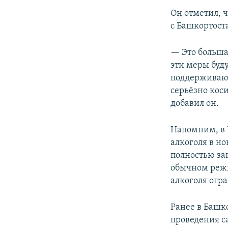
Он отметил, ч
с Башкортоста
— Это большая
эти меры буд
поддерживают
серьёзно коси
добавил он.
Напомним, в 
алкоголя в н
полностью зап
обычном режим
алкоголя огра
Ранее в Башк
проведения с