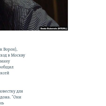
к Ворон),
ход в Москву
аману
сообщил
ексей
овестку для
 дома. "Они
нь