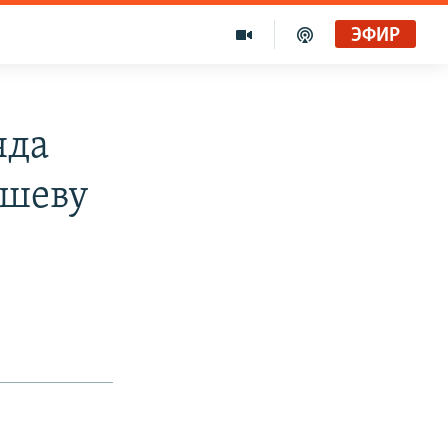
ЭФИР
яда
ышеву