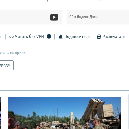
СР в Яндекс.Дзен
ся
Читать без VPN
Подпишитесь
Распечатать
е в категориях
орода