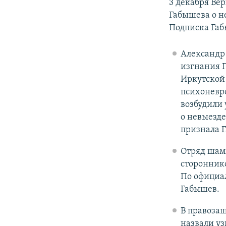
3 декабря Ве
Габышева о н
Подписка Габ
Александр 
изгнания П
Иркутской 
психоневр
возбудили 
о невыезде
признала 
Отряд ша
сторонник
По официал
Габышев.
В правозащ
назвали уз