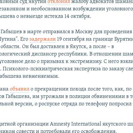
рховный суд Якутии
отклонил
жалобу адвокатов шаман
езаконном и необоснованном возбуждении уголовного
ышева о невыезде истекла 14 октября.
Габышев в марте отправился в Москву для проведения
утина". Его
задержали
19 сентября на границе Буряти
области. Он был доставлен в Якутск, а после – в
ологический диспансер республики. В отношении ша
уголовное дело о призывах к экстремизму. С него взял
. Психолого-психиатрическая экспертиза по заказу сл
Габышева невменяемым.
мана
объявил
о прекращении похода после того, как, по
ов Габышева, им угрожали в полиции обвинениями в 
ьной версии, о роспуске отряда по телефону попросил
итной организации Amnesty International якутского 
ником совести и потребовали его освобождения.