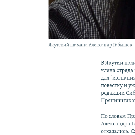
Якутский шамана Александр Габышев
В Якутии пол
члена отряда
для "изгнани
повестку и у
редакции Сиб
Прянишнико
По словам Пр
Александра Га
отказались. 