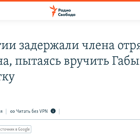
тии задержали члена отр
а, пытаясь вручить Габ
тку
9
ся
Читать без VPN
сточник в Google