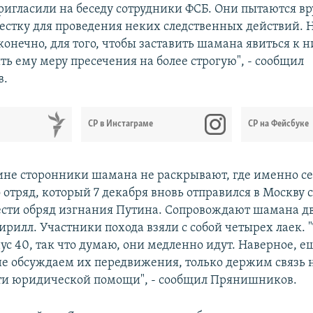
ригласили на беседу сотрудники ФСБ. Они пытаются в
естку для проведения неких следственных действий. 
 конечно, для того, чтобы заставить шамана явиться к н
ть ему меру пресечения на более строгую", - сообщил
в.
СР в Инстаграме
СР на Фейсбуке
ине сторонники шамана не раскрывают, где именно с
 отряд, который 7 декабря вновь отправился в Москву
ести обряд изгнания Путина. Сопровождают шамана д
ирилл. Участники похода взяли с собой четырех лаек. 
с 40, так что думаю, они медленно идут. Наверное, е
не обсуждаем их передвижения, только держим связь 
ти юридической помощи", - сообщил Прянишников.