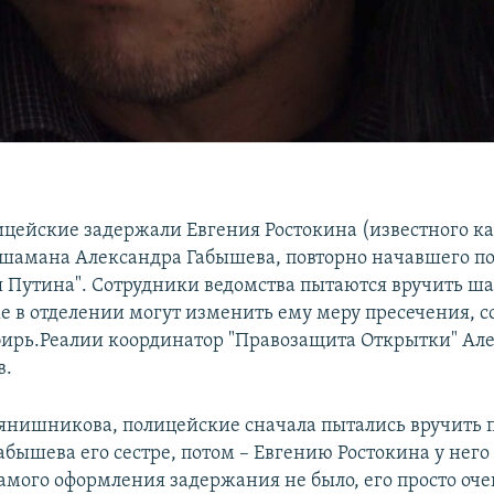
ицейские задержали Евгения Ростокина (известного ка
 шамана Александра Габышева, повторно начавшего по
я Путина". Сотрудники ведомства пытаются вручить ш
же в отделении могут изменить ему меру пресечения, 
ирь.Реалии координатор "Правозащита Открытки" Ал
в.
янишникова, полицейские сначала пытались вручить п
бышева его сестре, потом – Евгению Ростокина у него
Самого оформления задержания не было, его просто оче