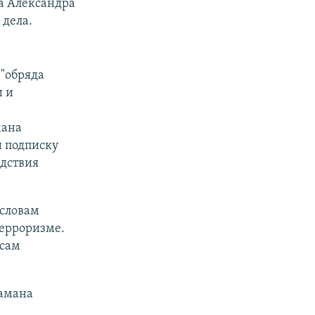
а Александра
 дела.
 "обряда
и и
мана
и подписку
едствия
 словам
терроризме.
 сам
шамана