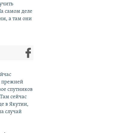
ручить
На самом деле
им, а там они
ейчас
 с прежней
вое спутников
"Там сейчас
ще в Якутии,
на случай