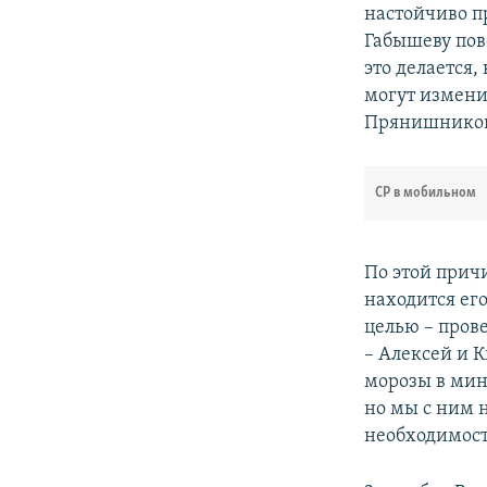
настойчиво п
Габышеву пов
это делается,
могут измени
Прянишнико
СР в мобильном
По этой прич
находится его
целью – пров
– Алексей и К
морозы в мину
но мы с ним 
необходимос