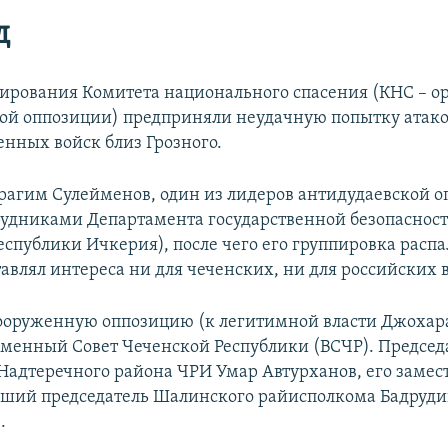
д
рования Комитета национального спасения (КНС – о
ой оппозиции) предприняли неудачную попытку атако
енных войск близ Грозного.
агим Сулейменов, один из лидеров антидудаевской 
рудниками Департамента государственной безопаснос
спублики Ичкерия), после чего его группировка распал
авлял интереса ни для чеченских, ни для российских 
оруженную оппозицию (к легитимной власти Джохара
еменный Совет Чеченской Республики (ВСЧР). Предсе
 Надтеречного района ЧРИ Умар Автурханов, его замес
ший председатель Шалинского райисполкома Бадруд
.