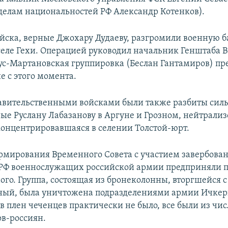
делам национальностей РФ Александр Котенков).
йска, верные Джохару Дудаеву, разгромили военную б
селе Гехи. Операцией руководил начальник Генштаба 
ус-Мартановская группировка (Беслан Гантамиров) пр
е с этого момента.
вительственными войсками были также разбиты сил
ые Руслану Лабазанову в Аргуне и Грозном, нейтрали
концентрировавшаяся в селении Толстой-юрт.
мирования Временного Совета с участием завербова
РФ военнослужащих российской армии предприняли 
ого. Группа, состоящая из бронеколонны, вторгшейся 
зный, была уничтожена подразделениями армии Ичкер
в плен чеченцев практически не было, все были из чис
в-россиян.