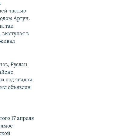
а
шей частью
родом Аргун.
а так
 выступая в
рживал
нов, Руслан
районе
и под эгидой
ыл объявлен
ого 17 апреля
рямое
жкой