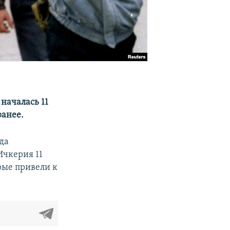
началась 11
ранее.
да
Ичкерия 11
рые привели к