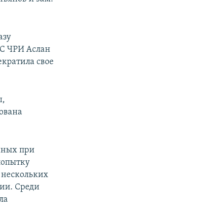
азу
ВС ЧРИ Аслан
екратила свое
ы,
зована
нных при
попытку
с нескольких
ии. Среди
ла