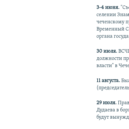
3-4 июня.
"Съ
селении Знам
чеченскому п
Временный Со
органа госуда
30 июля.
ВСЧР
должности пр
власти" в Че
11 августа.
Был
(председател
29 июля.
Прав
Дудаева в бор
будут вынужд