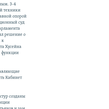
ным. 3-4
ой техники
лавной опорой
уционный суд
парламента
ял решение о
 к
та Хусейна
й функции
тавляющие
ать Кабинет
ктур созданы
зиции
ьянов и зам.