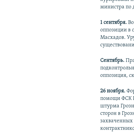
министра по 
1 сентября.
Во
оппозиции в 
Масхадов. Ур
существовани
Сентябрь.
Пра
подконтрольн
оппозиция, с
26 ноября.
Фор
помощи ФСК 
штурма Грозн
сторон в Гро
захваченных 
контрактнико