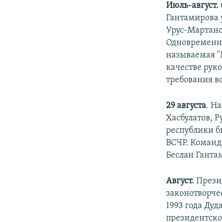
Июль-август.
Гантамирова 
Урус-Мартано
Одновременно
называемая "
качестве рук
требования в
29 августа
. Н
Хасбулатов, 
республики б
ВСЧР. Коман
Беслан Ганта
Август.
Презид
законотворче
1993 года Дуд
президентско