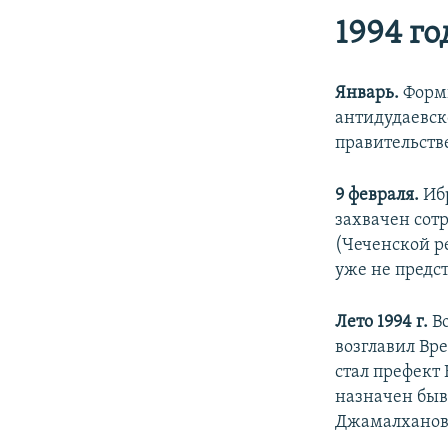
1994 го
Январь.
Форми
антидудаевск
правительств
9 февраля.
Ибр
захвачен сот
(Чеченской ре
уже не предст
Лето 1994
г.
Во
возглавил Вр
стал префект
назначен быв
Джамалханов