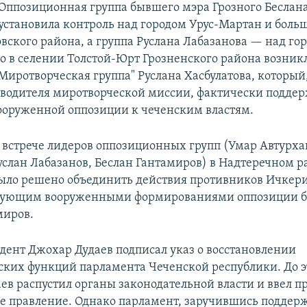
Оппозиционная группа бывшего мэра Грозного Беслан
установила контроль над городом Урус-Мартан и боль
вского района, а группа Руслана Лабазанова — над го
 в селении Толстой-Юрт Грозненского района возникл
Миротворческая группа" Руслана Хасбулатова, который,
оводителя миротворческой миссии, фактически подде
ооруженной оппозиции к чеченским властям.
а встрече лидеров оппозиционных групп (Умар Автурха
Руслан Лабазанов, Беслан Гантамиров) в Надтеречном 
ыло решено объединить действия противников Ичкери
дующим вооруженными формированиями оппозиции б
миров.
ент Джохар Дудаев подписал указ о восстановлении
ских функций парламента Чеченской республики. До эт
аев распустил органы законодательной власти и ввел п
е правление. Однако парламент, заручившись поддер