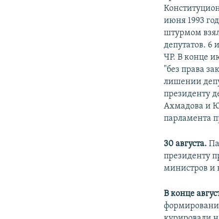
Конституцион
июня 1993 го
штурмом взял
депутатов. 6
ЧР. В конце 
"без права з
лишении депу
президенту д
Ахмадова и Ю
парламента пр
30 августа.
Па
президенту п
министров и 
В конце авгус
формирования
курировали н