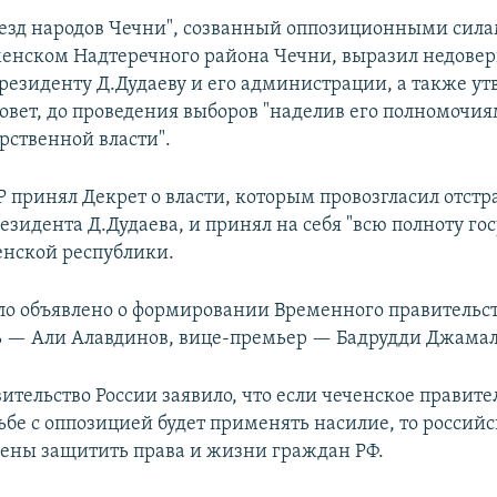
езд народов Чечни", созванный оппозиционными сила
енском Надтеречного района Чечни, выразил недове
резиденту Д.Дудаеву и его администрации, а также ут
вет, до проведения выборов "наделив его полномочи
рственной власти".
 принял Декрет о власти, которым провозгласил отстр
езидента Д.Дудаева, и принял на себя "всю полноту го
ченской республики.
о объявлено о формировании Временного правительс
ь — Али Алавдинов, вице-премьер — Бадрудди Джамал
ительство России заявило, что если чеченское правите
ьбе с оппозицией будет применять насилие, то российс
ены защитить права и жизни граждан РФ.