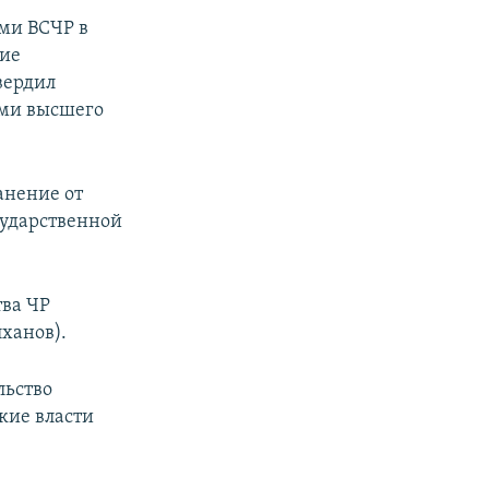
ми ВСЧР в
рие
вердил
ями высшего
анение от
сударственной
тва ЧР
ханов).
льство
кие власти