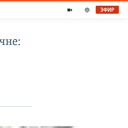
ЭФИР
чне: