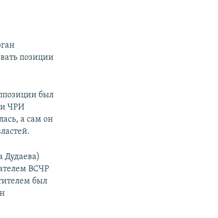
рган
вать позиции
оппозиции был
ти ЧРИ
ась, а сам он
властей.
 Дудаева)
дателем ВСЧР
тителем был
ин