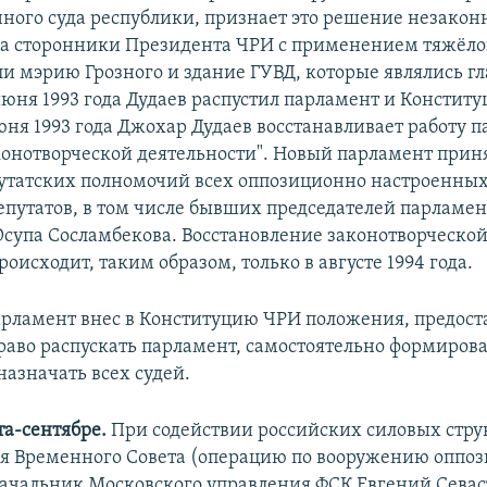
ного суда республики, признает это решение незакон
да сторонники Президента ЧРИ с применением тяжёл
и мэрию Грозного и здание ГУВД, которые являлись г
 июня 1993 года Дудаев распустил парламент и Констит
июня 1993 года Джохар Дудаев восстанавливает работу 
аконотворческой деятельности". Новый парламент прин
татских полномочий всех оппозиционно настроенных
епутатов, в том числе бывших председателей парламен
супа Сосламбекова. Восстановление законотворческо
оисходит, таким образом, только в августе 1994 года.
рламент внес в Конституцию ЧРИ положения, предос
раво распускать парламент, самостоятельно формиров
назначать всех судей.
та-сентябре.
При содействии российских силовых стру
 Временного Совета (операцию по вооружению оппо
ачальник Московского управления ФСК Евгений Севаст