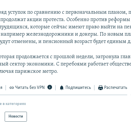
ряд уступок по сравнению с первоначальным планом,
о продолжат акции протеста. Особенно против реформы
 трудящихся, которые сейчас имеют право выйти на п
а, например железнодорожники и докеры. По новым пл
удут отменены, и пенсионный возраст будет единым дл
которая продолжается с прошлой недели, затронула гл
ный сектор экономики. С перебоями работает общест
ключая парижское метро.
ся
Читать без VPN
Подпишитесь
Распечатать
е в категориях
Новости