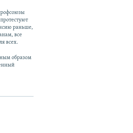
 профсоюзы
 протестуют
енсию раньше,
анам, все
я всех.
авным образом
венный