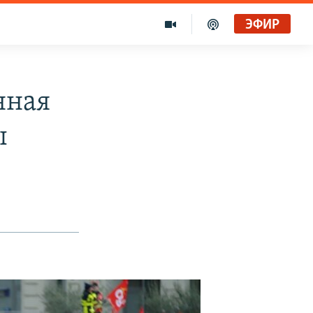
ЭФИР
Голоса и темы XX века на архивных пленках. Время гостей. Владислав Белов, директор Центра германских исследований Института Европы
Радио Свобода
нная
ы
"Убить нормальную экономику – это убить страну"
Радио Свобода Live