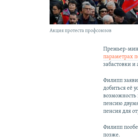
Акция протеста профсоюзов
Премьер-мини
параметрах 
забастовки и 
Филипп заяви
добиться её 
возможность в
пенсию двумя
пенсия для о
Филипп пообещ
позже.