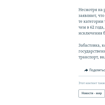
Несмотря на 
заявляют, чт
те категории
чем в 62 год
исключения б
Забастовка, 
государствен
транспорт, в
Поделить
Этот контент такж
Новости - мир