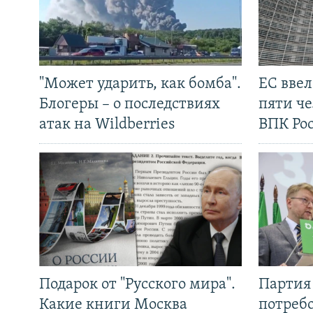
"Может ударить, как бомба".
ЕС вве
Блогеры – о последствиях
пяти че
атак на Wildberries
ВПК Ро
Подарок от "Русского мира".
Партия 
Какие книги Москва
потребо