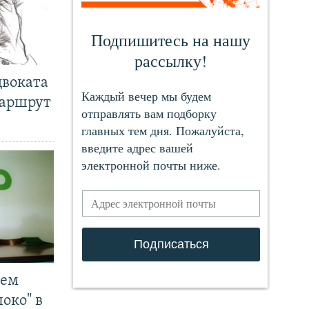
двоката
маршрут
чем
око" в