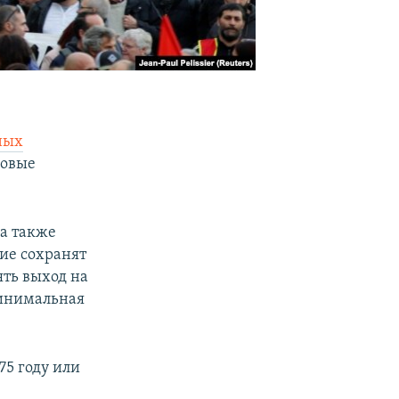
ных
совые
 а также
щие сохранят
ять выход на
Минимальная
75 году или