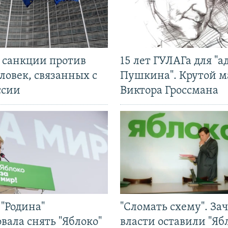
л санкции против
15 лет ГУЛАГа для "а
ловек, связанных с
Пушкина". Крутой 
ссии
Виктора Гроссмана
"Родина"
"Сломать схему". За
вала снять "Яблоко"
власти оставили "Ябл