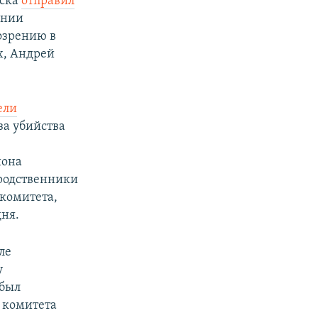
рска
отправил
ении
дозрению в
х, Андрей
ели
за убийства
иона
 родственники
 комитета,
дня.
ле
у
 был
о комитета