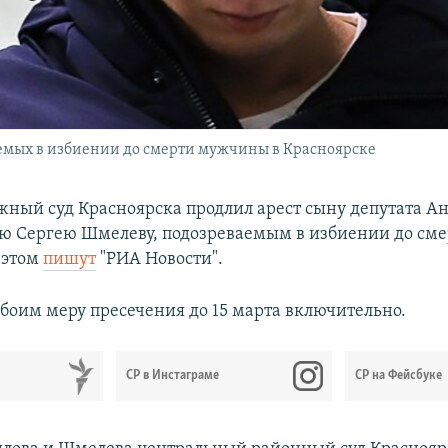
аемых в избиении до смерти мужчины в Красноярске
ный суд Красноярска продлил арест сыну депутата 
лю Сергею Шмелеву, подозреваемым в избиении до см
 этом
пишут
"РИА Новости".
обоим меру пресечения до 15 марта включительно.
СР в Инстаграме
СР на Фейсбуке