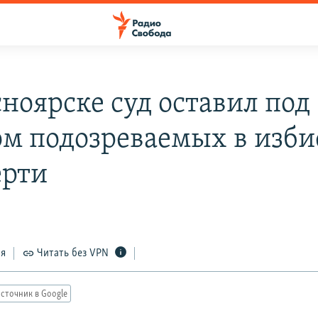
сноярске суд оставил под
ом подозреваемых в изб
ерти
ся
Читать без VPN
сточник в Google