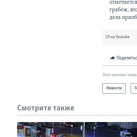
отмечается
грабеж, вт
дела приоб
СР на Youtube
Поделить
Этот контент такж
Новости
Г
Смотрите также