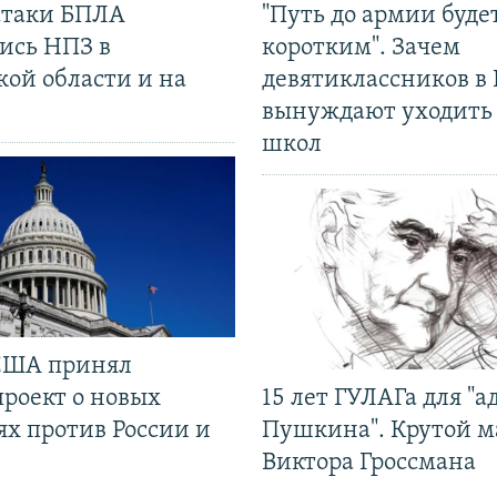
 атаки БПЛА
"Путь до армии буде
ись НПЗ в
коротким". Зачем
кой области и на
девятиклассников в 
вынуждают уходить
школ
США принял
проект о новых
15 лет ГУЛАГа для "а
ях против России и
Пушкина". Крутой 
Виктора Гроссмана