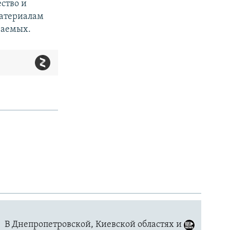
ство и
материалам
ваемых.