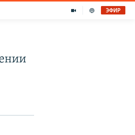
ЭФИР
иении