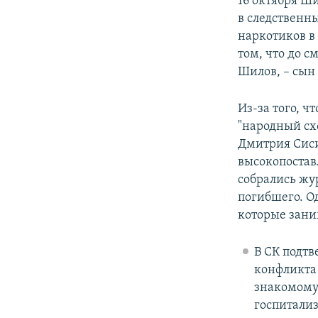
16 октября Ш
в следственн
наркотиков в
том, что до 
Шилов, – сын 
Из-за того, ч
"народный сх
Дмитрия Сиси
высокопостав
собрались жу
погибшего. О
которые зани
В СК подтв
конфликта 
знакомому
госпитализ