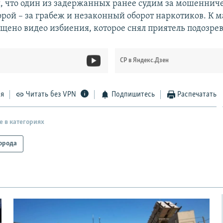
, что один из задержанных ранее судим за мошенниче
орой – за грабеж и незаконный оборот наркотиков. К 
щено видео избиения, которое снял приятель подозре
СР в Яндекс.Дзен
ся
Читать без VPN
Подпишитесь
Распечатать
е в категориях
орода