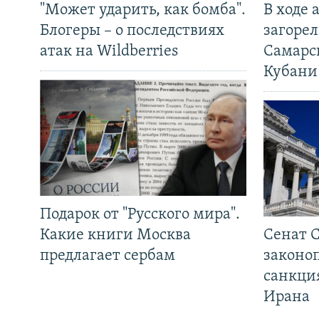
"Может ударить, как бомба".
В ходе
Блогеры – о последствиях
загорел
атак на Wildberries
Самарс
Кубани
Подарок от "Русского мира".
Какие книги Москва
Сенат 
предлагает сербам
законо
санкци
Ирана