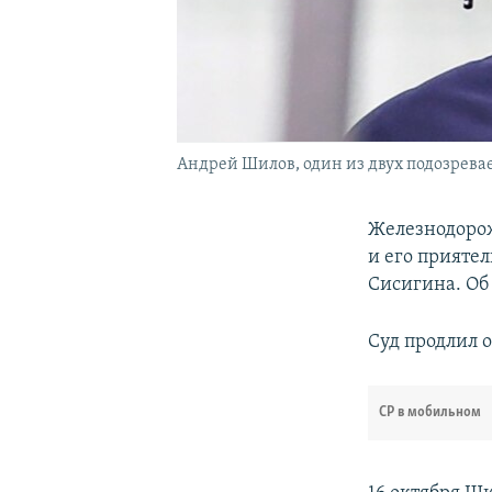
Андрей Шилов, один из двух подозрев
Железнодорож
и его прияте
Сисигина. Об
Суд продлил 
СР в мобильном