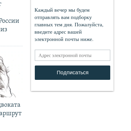
т
России
 из
двоката
маршрут