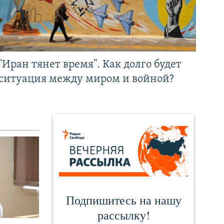
"Иран тянет время". Как долго будет
ситуация между миром и войной?