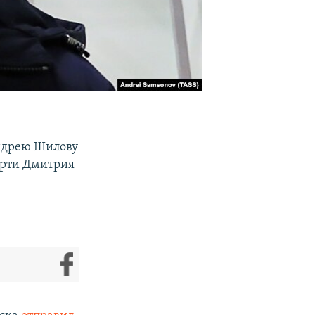
Андрею Шилову
ерти Дмитрия