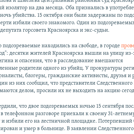
илова и Шмелева центральный районный суд Красноя
ый изолятор на два месяца. Оба признались в употребл
 ночь убийства. 15 октября они были задержаны по по
смерти избили своего знакомого. Один из подозреваемы
депутата горсовета Красноярска и экс-судьи.
то подозреваемые находились на свободе, в городе
пров
од": десятки жителей Красноярска вышли на улицу из-
гина и опасения, что в расследование вмешаются
ленные родители одного из убийц. У прокуратуры рег
рналисты, блогеры, гражданские активисты, друзья и
дин из них сообщил, что представители Следственного
маются делом, просили их не выходить на акцию сего
ердили, что двое подозреваемых ночью 15 сентября пос
в телефонном разговоре приехали к своему 31-летнем
 и избили его на лестничной площадке. Потерпевший
ирован и умер в больнице. В заявлении Следственног