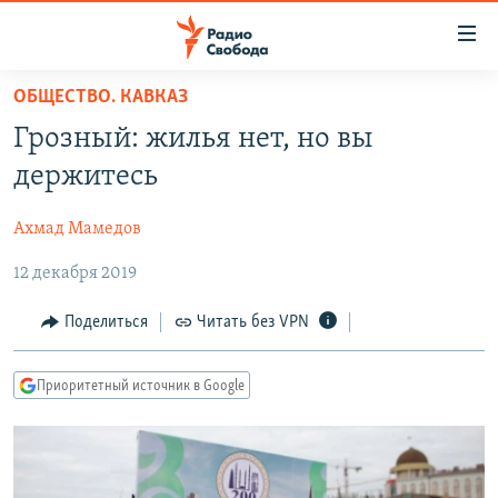
Ссылки
для
упрощенного
ОБЩЕСТВО. КАВКАЗ
ПРОГРАММЫ
доступа
Грозный: жилья нет, но вы
ПОДКАСТЫ
Вернуться
держитесь
к
АВТОРСКИЕ ПРОЕКТЫ
основному
Ахмад Мамедов
ЦИТАТЫ СВОБОДЫ
содержанию
Вернутся
12 декабря 2019
МНЕНИЯ
к
КУЛЬТУРА
Поделиться
Читать без VPN
главной
навигации
IDEL.РЕАЛИИ
Вернутся
Приоритетный источник в Google
КАВКАЗ.РЕАЛИИ
к
СЕВЕР.РЕАЛИИ
поиску
СИБИРЬ.РЕАЛИИ