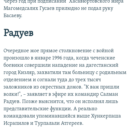
Через год при подписании "Хасавюртовского мира"
Магомедсалих Гусаев прилюдно не подал руку
Басаеву.
Радуев
Очередное мое прямое столкновение с войной
произошло в январе 1996 года, когда чеченские
боевики совершили нападение на дагестанский
город Кизляр, захватили там больницу с родильным
отделением и согнали туда до трех тысяч
заложников из окрестных домов. "К вам пришли
волки!", – заявляет в эфире их командир Салман
Радуев. Позже выяснится, что он исполнял лишь
представительские функции. А реально
командовали упоминавшийся выше Хункерпаша
Исрапилов и Турпалали Атгереев.