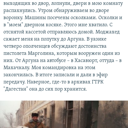
выходящих во двор, лопнули, двери в мою комнату
распахнулись. Утром обнаруживаем во дворе
воронку. Машины посечены осколками. Осколки и
в "моем" дверном косяке. Этого мне хватило. С
отснятой кассетой отправляюсь домой. Моджахед
сажает меня на попутку до Аргуна. В уазике
четверо ополченцев обсуждают достоинства
пистолета Марголина, которым вооружен один из
них. От Аргуна на автобусе – в Хасавюрт, оттуда – в
Махачкалу. Моя командировка на этом
закончилась. В итоге записали и дали в эфир
передачу. Наверное, где-то в архивах ГТРК
"Дагестан" она до сих пор хранится.