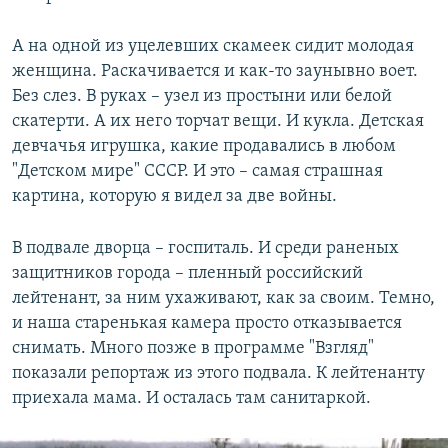
А на одной из уцелевших скамеек сидит молодая
женщина. Раскачивается и как-то заунывно воет.
Без слез. В руках – узел из простыни или белой
скатерти. А их него торчат вещи. И кукла. Детская
девчачья игрушка, какие продавались в любом
"Детском мире" СССР. И это – самая страшная
картина, которую я видел за две войны.
В подвале дворца – госпиталь. И среди раненых
защитников города – пленный российский
лейтенант, за ним ухаживают, как за своим. Темно,
и наша старенькая камера просто отказывается
снимать. Много позже в программе "Взгляд"
показали репортаж из этого подвала. К лейтенанту
приехала мама. И осталась там санитаркой.