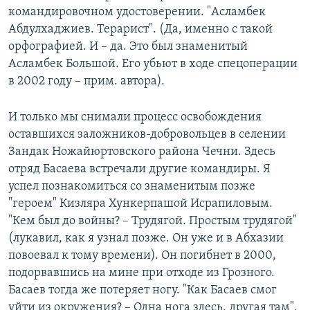
командировочном удостоверении. "Асламбек
Абдулхаджиев. Терарист". (Да, именно с такой
орфографией. И – да. Это был знаменитый
Асламбек Большой. Его убьют в ходе спецоперации
в 2002 году – прим. автора).
И только мы снимали процесс освобождения
оставшихся заложников-добровольцев в селении
Зандак Ножайюртовского района Чечни. Здесь
отряд Басаева встречали другие командиры. Я
успел познакомиться со знаменитым позже
"героем" Кизляра Хункерпашой Исрапиловым.
"Кем был до войны? – Трудягой. Простым трудягой"
(лукавил, как я узнал позже. Он уже и в Абхазии
повоевал к тому времени). Он погибнет в 2000,
подорвавшись на мине при отходе из Грозного.
Басаев тогда же потеряет ногу. "Как Басаев смог
уйти из окружения? – Одна нога здесь, другая там",