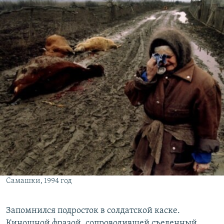
Самашки, 1994 год
Запомнился подросток в солдатской каске.
Киношной фразой, сопроводившей съеденный