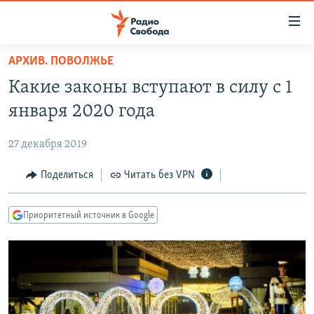
Ссылки
для
упрощенного
АРХИВ. ПОВОЛЖЬЕ
ПРОГРАММЫ
доступа
Какие законы вступают в силу с 1
ПОДКАСТЫ
Вернуться
января 2020 года
к
АВТОРСКИЕ ПРОЕКТЫ
основному
27 декабря 2019
ЦИТАТЫ СВОБОДЫ
содержанию
Вернутся
МНЕНИЯ
Поделиться
Читать без VPN
к
КУЛЬТУРА
главной
Приоритетный источник в Google
навигации
IDEL.РЕАЛИИ
Вернутся
КАВКАЗ.РЕАЛИИ
к
СЕВЕР.РЕАЛИИ
поиску
СИБИРЬ.РЕАЛИИ