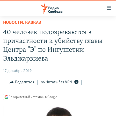
Ссылки
для
упрощенного
НОВОСТИ. КАВКАЗ
ПРОГРАММЫ
доступа
40 человек подозреваются в
ПОДКАСТЫ
Вернуться
причастности к убийству главы
к
АВТОРСКИЕ ПРОЕКТЫ
Центра "Э" по Ингушетии
основному
ЦИТАТЫ СВОБОДЫ
содержанию
Эльджаркиева
Вернутся
МНЕНИЯ
к
17 декабря 2019
КУЛЬТУРА
главной
Поделиться
Читать без VPN
навигации
IDEL.РЕАЛИИ
Вернутся
КАВКАЗ.РЕАЛИИ
к
Приоритетный источник в Google
СЕВЕР.РЕАЛИИ
поиску
СИБИРЬ.РЕАЛИИ