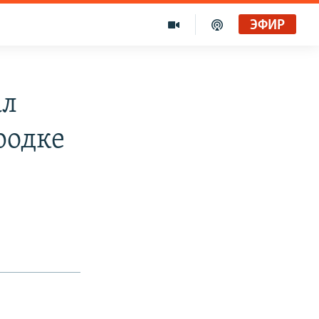
ЭФИР
ал
родке