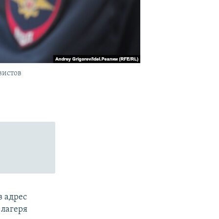
вистов
в адрес
 лагеря