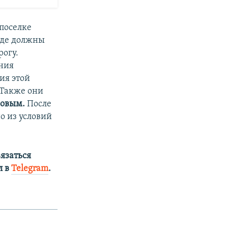
 поселке
 где должны
рогу.
ения
ия этой
 Также они
овым.
После
о из условий
язаться
л в
Telegram
.