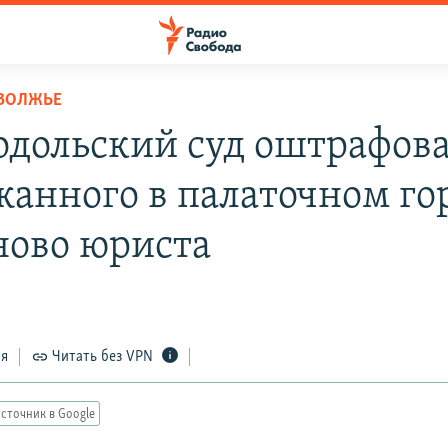
ОВОЛЖЬЕ
одольский суд оштрафов
жанного в палаточном го
ново юриста
ся
Читать без VPN
сточник в Google