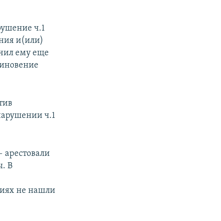
рушение ч.1
ния и(или)
чил ему еще
виновение
тив
нарушении ч.1
 арестовали
. В
виях не нашли