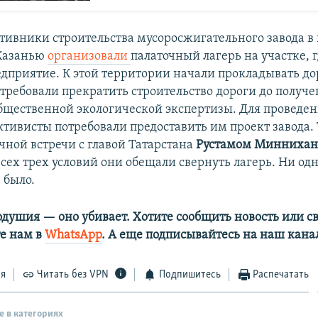
отивники строительства мусоросжигательного завода в
 Казанью
организовали
палаточный лагерь на участке,
едприятие. К этой территории начали прокладывать до
требовали прекратить строительство дороги до получ
общественной экологической экспертизы. Для проведен
ктивисты потребовали предоставить им проект завода.
чной встречи с главой Татарстана
Рустамом Миннихан
сех трех условий они обещали свернуть лагерь. Ни одн
 было.
одушия — оно убивает. Хотите сообщить новость или св
е нам в
WhatsApp
. А еще подписывайтесь на наш кана
ся
Читать без VPN
Подпишитесь
Распечатать
е в категориях