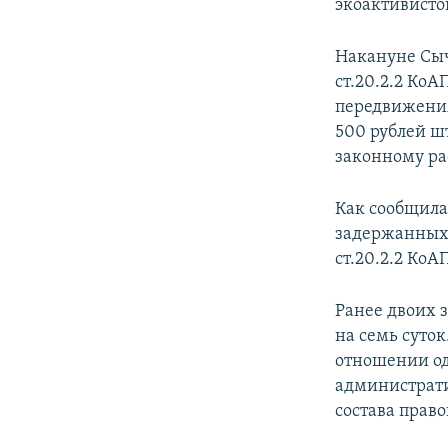
экоактивисто
Накануне Сы
ст.20.2.2 Ко
передвижения
500 рублей ш
законному ра
Как сообщила
задержанных 
ст.20.2.2 КоАП
Ранее двоих
на семь суто
отношении о
административ
состава прав