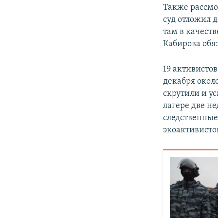
Также рассмо
суд отложил д
там в качеств
Кабирова обя
19 активисто
декабря окол
скрутили и у
лагере две не
следственные
экоактивисто