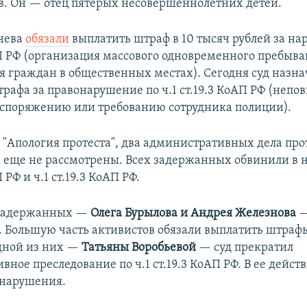
в. Он — отец пятерых несовершеннолетних детей.
чева
обязали
выплатить штраф в 10 тысяч рублей за на
АП РФ (организация массового одновременного пребыва
 граждан в общественных местах). Сегодня суд назна
трафа за правонарушение по ч.1 ст.19.3 КоАП РФ (непо
споряжению или требованию сотрудника полиции).
 "Апология протеста", два административных дела про
еще не рассмотрены. Всех задержанных обвинили в 
 РФ и ч.1 ст.19.3 КоАП РФ.
 задержанных —
Олега Бурылова и Андрея Железнова
—
к. Большую часть активистов обязали выплатить штрафы
дной из них —
Татьяны Воробьевой
— суд прекратил
ное преследование по ч.1 ст.19.3 КоАП РФ. В ее дейст
онарушения.