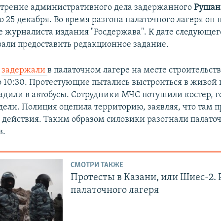
трение административного дела задержанного
Рушан
о 25 декабря. Во время разгона палаточного лагеря он 
е журналиста издания "Росдержава". К дате следующег
зали предоставить редакционное задание.
в
задержали
в палаточном лагере на месте строительств
о 10:30. Протестующие пытались выстроиться в живой 
садили в автобусы. Сотрудники МЧС потушили костер, 
дели. Полиция оцепила территорию, заявляя, что там п
 действия. Таким образом силовики разогнали палато
в.
СМОТРИ ТАКЖЕ
Протесты в Казани, или Шиес-2. 
палаточного лагеря