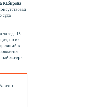
а Кабирова
присутствовал
о суда
а завода 16
щит, но их
горевший в
роводятся
чный лагерь
Разгон