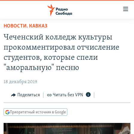
Ссылки
для
упрощенного
НОВОСТИ. КАВКАЗ
ПРОГРАММЫ
доступа
Чеченский колледж культуры
ПОДКАСТЫ
Вернуться
прокомментировал отчисление
к
АВТОРСКИЕ ПРОЕКТЫ
студентов, которые спели
основному
ЦИТАТЫ СВОБОДЫ
содержанию
"аморальную" песню
Вернутся
МНЕНИЯ
к
18 декабря 2019
КУЛЬТУРА
главной
Поделиться
Читать без VPN
навигации
IDEL.РЕАЛИИ
Вернутся
КАВКАЗ.РЕАЛИИ
к
Приоритетный источник в Google
СЕВЕР.РЕАЛИИ
поиску
СИБИРЬ.РЕАЛИИ