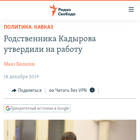
Ссылки
для
упрощенного
ПОЛИТИКА. КАВКАЗ
ПРОГРАММЫ
доступа
Родственника Кадырова
ПОДКАСТЫ
Вернуться
утвердили на работу
к
АВТОРСКИЕ ПРОЕКТЫ
основному
Мааз Билалов
ЦИТАТЫ СВОБОДЫ
содержанию
Вернутся
18 декабря 2019
МНЕНИЯ
к
КУЛЬТУРА
Поделиться
Читать без VPN
главной
навигации
IDEL.РЕАЛИИ
Вернутся
Приоритетный источник в Google
КАВКАЗ.РЕАЛИИ
к
СЕВЕР.РЕАЛИИ
поиску
СИБИРЬ.РЕАЛИИ