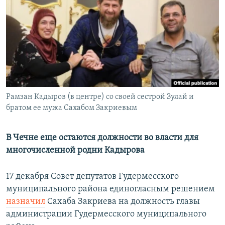
РАСПИСАНИЕ ВЕЩАНИЯ
ПОДПИШИТЕСЬ НА РАССЫЛКУ
СОЦИАЛЬНЫЕ СЕТИ
Рамзан Кадыров (в центре) со своей сестрой Зулай и
братом ее мужа Сахабом Закриевым
Все сайты РСЕ/РС
В Чечне еще остаются должности во власти для
многочисленной родни Кадырова
17 декабря Совет депутатов Гудермесского
муниципального района единогласным решением
назначил
Сахаба Закриева на должность главы
администрации Гудермесского муниципального