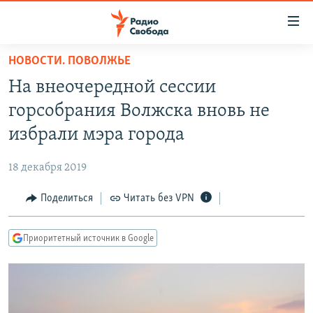
Ссылки
для
упрощенного
НОВОСТИ. ПОВОЛЖЬЕ
ПРОГРАММЫ
доступа
На внеочередной сессии
ПОДКАСТЫ
Вернуться
горсобрания Волжска вновь не
к
АВТОРСКИЕ ПРОЕКТЫ
избрали мэра города
основному
ЦИТАТЫ СВОБОДЫ
содержанию
18 декабря 2019
Вернутся
МНЕНИЯ
к
Поделиться
Читать без VPN
КУЛЬТУРА
главной
навигации
IDEL.РЕАЛИИ
Приоритетный источник в Google
Вернутся
КАВКАЗ.РЕАЛИИ
к
СЕВЕР.РЕАЛИИ
поиску
СИБИРЬ.РЕАЛИИ