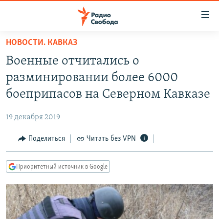
Ссылки
для
упрощенного
НОВОСТИ. КАВКАЗ
ПРОГРАММЫ
доступа
Военные отчитались о
ПОДКАСТЫ
Вернуться
разминировании более 6000
к
АВТОРСКИЕ ПРОЕКТЫ
боеприпасов на Северном Кавказе
основному
ЦИТАТЫ СВОБОДЫ
содержанию
19 декабря 2019
Вернутся
МНЕНИЯ
к
Поделиться
Читать без VPN
КУЛЬТУРА
главной
навигации
IDEL.РЕАЛИИ
Приоритетный источник в Google
Вернутся
КАВКАЗ.РЕАЛИИ
к
СЕВЕР.РЕАЛИИ
поиску
СИБИРЬ.РЕАЛИИ