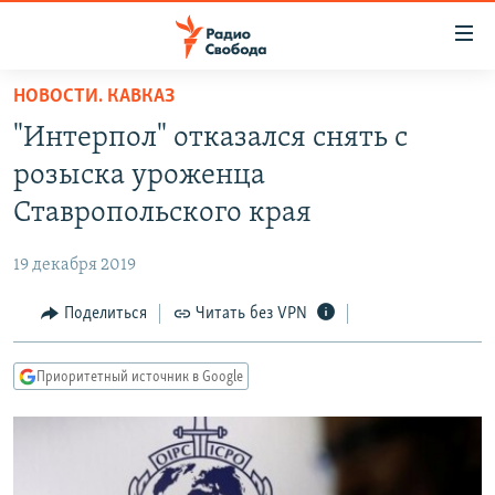
Ссылки
для
упрощенного
НОВОСТИ. КАВКАЗ
ПРОГРАММЫ
доступа
"Интерпол" отказался снять с
ПОДКАСТЫ
Вернуться
розыска уроженца
к
АВТОРСКИЕ ПРОЕКТЫ
Ставропольского края
основному
ЦИТАТЫ СВОБОДЫ
содержанию
19 декабря 2019
Вернутся
МНЕНИЯ
к
Поделиться
Читать без VPN
КУЛЬТУРА
главной
навигации
IDEL.РЕАЛИИ
Приоритетный источник в Google
Вернутся
КАВКАЗ.РЕАЛИИ
к
СЕВЕР.РЕАЛИИ
поиску
СИБИРЬ.РЕАЛИИ