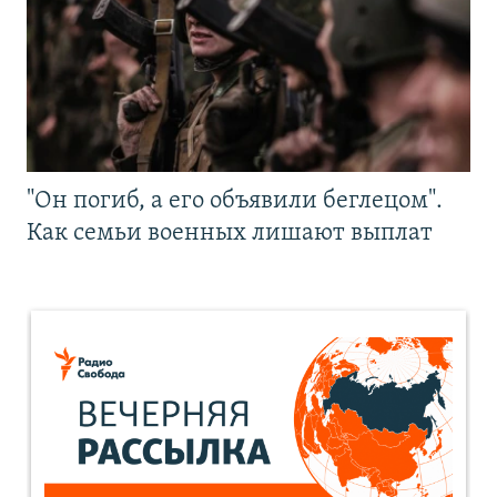
"Он погиб, а его объявили беглецом".
Как семьи военных лишают выплат