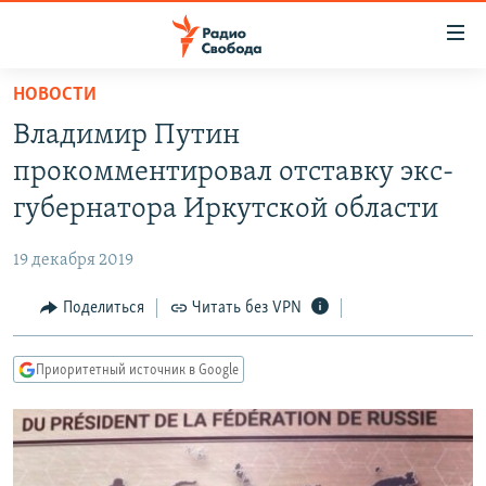
Ссылки
для
упрощенного
НОВОСТИ
ПРОГРАММЫ
доступа
Владимир Путин
ПОДКАСТЫ
Вернуться
прокомментировал отставку экс-
к
АВТОРСКИЕ ПРОЕКТЫ
губернатора Иркутской области
основному
ЦИТАТЫ СВОБОДЫ
содержанию
19 декабря 2019
Вернутся
МНЕНИЯ
к
Поделиться
Читать без VPN
КУЛЬТУРА
главной
навигации
IDEL.РЕАЛИИ
Приоритетный источник в Google
Вернутся
КАВКАЗ.РЕАЛИИ
к
СЕВЕР.РЕАЛИИ
поиску
СИБИРЬ.РЕАЛИИ