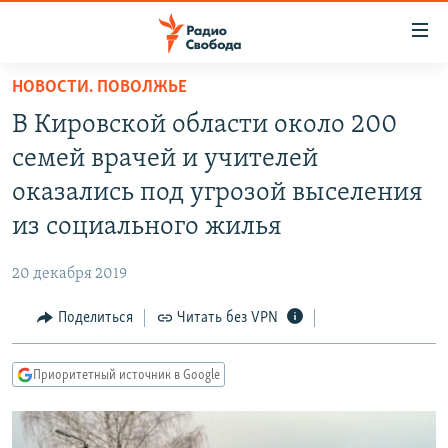
Ссылки
для
упрощенного
НОВОСТИ. ПОВОЛЖЬЕ
ПРОГРАММЫ
доступа
В Кировской области около 200
ПОДКАСТЫ
Вернуться
семей врачей и учителей
к
АВТОРСКИЕ ПРОЕКТЫ
оказались под угрозой выселения
основному
ЦИТАТЫ СВОБОДЫ
содержанию
из социального жилья
Вернутся
МНЕНИЯ
к
20 декабря 2019
КУЛЬТУРА
главной
Поделиться
Читать без VPN
навигации
IDEL.РЕАЛИИ
Вернутся
КАВКАЗ.РЕАЛИИ
к
Приоритетный источник в Google
СЕВЕР.РЕАЛИИ
поиску
СИБИРЬ.РЕАЛИИ