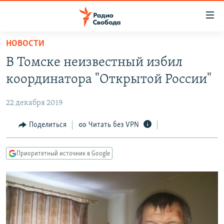
Ссылки
для
упрощенного
НОВОСТИ
ПРОГРАММЫ
доступа
В Томске неизвестный избил
ПОДКАСТЫ
Вернуться
координатора "Открытой России"
к
АВТОРСКИЕ ПРОЕКТЫ
основному
22 декабря 2019
ЦИТАТЫ СВОБОДЫ
содержанию
Вернутся
МНЕНИЯ
Поделиться
Читать без VPN
к
КУЛЬТУРА
главной
Приоритетный источник в Google
навигации
IDEL.РЕАЛИИ
Вернутся
КАВКАЗ.РЕАЛИИ
к
СЕВЕР.РЕАЛИИ
поиску
СИБИРЬ.РЕАЛИИ