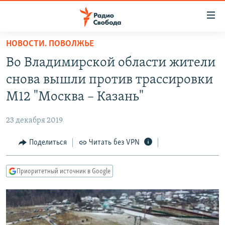
Ссылки
для
упрощенного
НОВОСТИ. ПОВОЛЖЬЕ
ПРОГРАММЫ
доступа
Во Владимирской области жители
ПОДКАСТЫ
Вернуться
снова вышли против трассировки
к
АВТОРСКИЕ ПРОЕКТЫ
М12 "Москва – Казань"
основному
ЦИТАТЫ СВОБОДЫ
содержанию
23 декабря 2019
Вернутся
МНЕНИЯ
к
Поделиться
Читать без VPN
КУЛЬТУРА
главной
навигации
IDEL.РЕАЛИИ
Приоритетный источник в Google
Вернутся
КАВКАЗ.РЕАЛИИ
к
СЕВЕР.РЕАЛИИ
поиску
СИБИРЬ.РЕАЛИИ