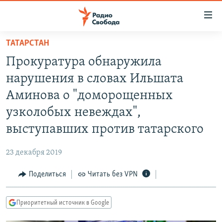
Ссылки
для
упрощенного
ТАТАРСТАН
ПРОГРАММЫ
доступа
Прокуратура обнаружила
ПОДКАСТЫ
Вернуться
нарушения в словах Ильшата
к
АВТОРСКИЕ ПРОЕКТЫ
Аминова о "доморощенных
основному
ЦИТАТЫ СВОБОДЫ
содержанию
узколобых невеждах",
Вернутся
МНЕНИЯ
выступавших против татарского
к
КУЛЬТУРА
главной
23 декабря 2019
навигации
IDEL.РЕАЛИИ
Вернутся
Поделиться
Читать без VPN
КАВКАЗ.РЕАЛИИ
к
СЕВЕР.РЕАЛИИ
поиску
Приоритетный источник в Google
СИБИРЬ.РЕАЛИИ