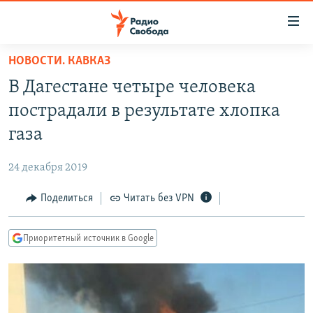
Ссылки
для
упрощенного
НОВОСТИ. КАВКАЗ
ПРОГРАММЫ
доступа
В Дагестане четыре человека
ПОДКАСТЫ
Вернуться
пострадали в результате хлопка
к
АВТОРСКИЕ ПРОЕКТЫ
газа
основному
ЦИТАТЫ СВОБОДЫ
содержанию
24 декабря 2019
Вернутся
МНЕНИЯ
к
Поделиться
Читать без VPN
КУЛЬТУРА
главной
навигации
IDEL.РЕАЛИИ
Приоритетный источник в Google
Вернутся
КАВКАЗ.РЕАЛИИ
к
СЕВЕР.РЕАЛИИ
поиску
СИБИРЬ.РЕАЛИИ