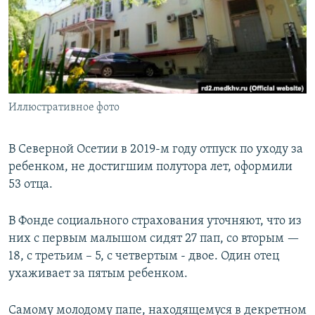
РАСПИСАНИЕ ВЕЩАНИЯ
ПОДПИШИТЕСЬ НА РАССЫЛКУ
СОЦИАЛЬНЫЕ СЕТИ
Иллюстративное фото
В Северной Осетии в 2019-м году отпуск по уходу за
ребенком, не достигшим полутора лет, оформили
Все сайты РСЕ/РС
53 отца.
В Фонде социального страхования уточняют, что из
них с первым малышом сидят 27 пап, со вторым —
18, с третьим – 5, с четвертым - двое. Один отец
ухаживает за пятым ребенком.
Самому молодому папе, находящемуся в декретном