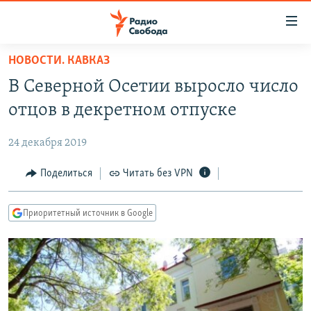
Ссылки
для
упрощенного
НОВОСТИ. КАВКАЗ
ПРОГРАММЫ
доступа
В Северной Осетии выросло число
ПОДКАСТЫ
Вернуться
отцов в декретном отпуске
к
АВТОРСКИЕ ПРОЕКТЫ
основному
24 декабря 2019
ЦИТАТЫ СВОБОДЫ
содержанию
Вернутся
МНЕНИЯ
Поделиться
Читать без VPN
к
КУЛЬТУРА
главной
Приоритетный источник в Google
навигации
IDEL.РЕАЛИИ
Вернутся
КАВКАЗ.РЕАЛИИ
к
СЕВЕР.РЕАЛИИ
поиску
СИБИРЬ.РЕАЛИИ