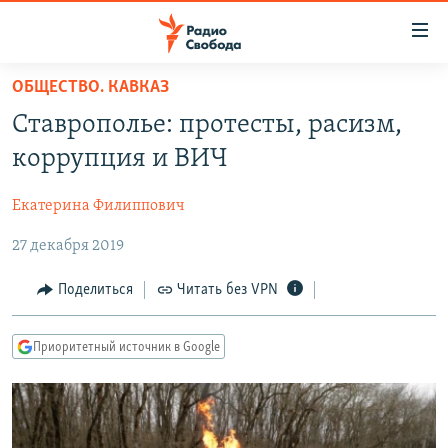
Ссылки
для
упрощенного
ОБЩЕСТВО. КАВКАЗ
ПРОГРАММЫ
доступа
Ставрополье: протесты, расизм,
ПОДКАСТЫ
Вернуться
коррупция и ВИЧ
к
АВТОРСКИЕ ПРОЕКТЫ
основному
Екатерина Филиппович
ЦИТАТЫ СВОБОДЫ
содержанию
Вернутся
27 декабря 2019
МНЕНИЯ
к
КУЛЬТУРА
Поделиться
Читать без VPN
главной
навигации
IDEL.РЕАЛИИ
Вернутся
Приоритетный источник в Google
КАВКАЗ.РЕАЛИИ
к
СЕВЕР.РЕАЛИИ
поиску
СИБИРЬ.РЕАЛИИ