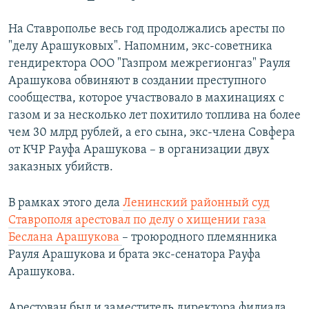
На Ставрополье весь год продолжались аресты по
"делу Арашуковых". Напомним, экс-советника
гендиректора ООО "Газпром межрегионгаз" Рауля
Арашукова обвиняют в создании преступного
сообщества, которое участвовало в махинациях с
газом и за несколько лет похитило топлива на более
чем 30 млрд рублей, а его сына, экс-члена Совфера
от КЧР Рауфа Арашукова – в организации двух
заказных убийств.
В рамках этого дела
Ленинский районный суд
Ставрополя арестовал по делу о хищении газа
Беслана Арашукова
– троюродного племянника
Рауля Арашукова и брата экс-сенатора Рауфа
Арашукова.
Арестован был и заместитель директора филиала