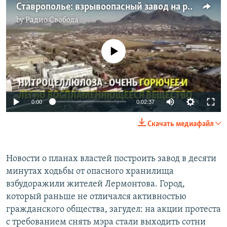
Ставрополье: взрывоопасный завод на радиоактивном хвостохранилище
by
Радио Свобода
No media source currently available
0:00
0:02:37
Скачать медиафайл
Новости о планах властей построить завод в десяти
минутах ходьбы от опасного хранилища
взбудоражили жителей Лермонтова. Город,
который раньше не отличался активностью
гражданского общества, загудел: на акции протеста
с требованием снять мэра стали выходить сотни