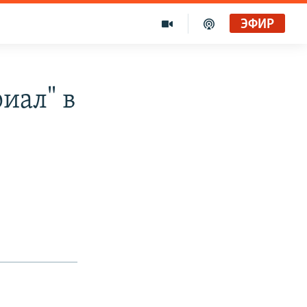
ЭФИР
иал" в