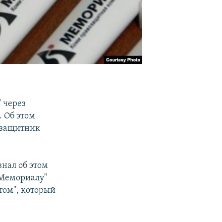
 через
. Об этом
озащитник
знал об этом
"Мемориалу"
том", который