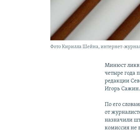
Фото Кирилла Шейна, интернет-журнал 
Минюст ликв
четыре года п
редакции Сев
Игорь Сажин
По его слова
от журналист
назначили шт
комиссия не 