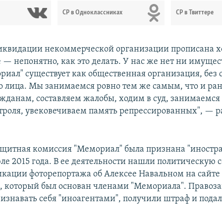
СР в Одноклассниках
СР в Твиттере
иквидации некоммерческой организации прописана хо
— непонятно, как это делать. У нас же нет ни имущес
риал" существует как общественная организация, без 
 лица. Мы занимаемся ровно тем же самым, что и ра
жданам, составляем жалобы, ходим в суд, занимаемс
роля, увековечиваем память репрессированных", — р
щитная комиссия "Мемориал" была признана "иност
юле 2015 года. В ее деятельности нашли политическую
икации фоторепортажа об Алексее Навальном на сайте
", который был основан членами "Мемориала". Право
ризнавать себя "иноагентами", получили штраф и подал