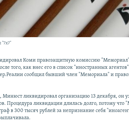
"7x7"
идировал Коми правозащитную комиссию "Мемориал"
осле того, как внес его в список "иностранных агентов"
ер.Реалии сообщил бывший член "Мемориала" и прав
.
м, Минюст ликвидировал организацию 13 декабря, он у
ов. Процедура ликвидации длилась долго, потому что 
раф в 300 тысяч рублей за непризнание себя "иноаген
выплачивала.