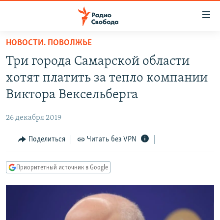
Ссылки
для
упрощенного
НОВОСТИ. ПОВОЛЖЬЕ
ПРОГРАММЫ
доступа
Три города Самарской области
ПОДКАСТЫ
Вернуться
хотят платить за тепло компании
к
АВТОРСКИЕ ПРОЕКТЫ
Виктора Вексельберга
основному
ЦИТАТЫ СВОБОДЫ
содержанию
26 декабря 2019
Вернутся
МНЕНИЯ
к
Поделиться
Читать без VPN
КУЛЬТУРА
главной
навигации
IDEL.РЕАЛИИ
Приоритетный источник в Google
Вернутся
КАВКАЗ.РЕАЛИИ
к
СЕВЕР.РЕАЛИИ
поиску
СИБИРЬ.РЕАЛИИ