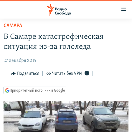
Ссылки
для
упрощенного
САМАРА
ПРОГРАММЫ
доступа
В Самаре катастрофическая
ПОДКАСТЫ
Вернуться
ситуация из-за гололеда
к
АВТОРСКИЕ ПРОЕКТЫ
основному
27 декабря 2019
ЦИТАТЫ СВОБОДЫ
содержанию
Вернутся
МНЕНИЯ
Поделиться
Читать без VPN
к
КУЛЬТУРА
главной
Приоритетный источник в Google
навигации
IDEL.РЕАЛИИ
Вернутся
КАВКАЗ.РЕАЛИИ
к
СЕВЕР.РЕАЛИИ
поиску
СИБИРЬ.РЕАЛИИ