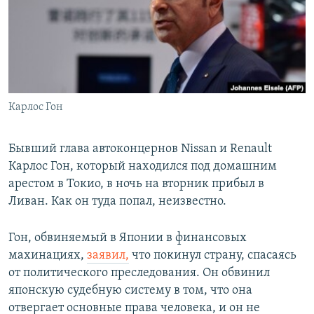
РАСПИСАНИЕ ВЕЩАНИЯ
ПОДПИШИТЕСЬ НА РАССЫЛКУ
СОЦИАЛЬНЫЕ СЕТИ
Карлос Гон
Бывший глава автоконцернов Nissan и Renault
Карлос Гон, который находился под домашним
Все сайты РСЕ/РС
арестом в Токио, в ночь на вторник прибыл в
Ливан. Как он туда попал, неизвестно.
Гон, обвиняемый в Японии в финансовых
махинациях,
заявил,
что покинул страну, спасаясь
от политического преследования. Он обвинил
японскую судебную систему в том, что она
отвергает основные права человека, и он не