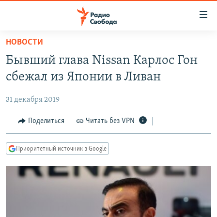
Ссылки
для
упрощенного
НОВОСТИ
ПРОГРАММЫ
доступа
Бывший глава Nissan Карлос Гон
ПОДКАСТЫ
Вернуться
сбежал из Японии в Ливан
к
АВТОРСКИЕ ПРОЕКТЫ
основному
31 декабря 2019
ЦИТАТЫ СВОБОДЫ
содержанию
Вернутся
МНЕНИЯ
Поделиться
Читать без VPN
к
КУЛЬТУРА
главной
Приоритетный источник в Google
навигации
IDEL.РЕАЛИИ
Вернутся
КАВКАЗ.РЕАЛИИ
к
СЕВЕР.РЕАЛИИ
поиску
СИБИРЬ.РЕАЛИИ