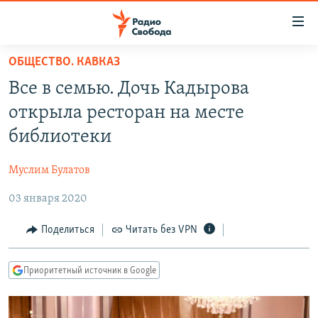
Ссылки
для
упрощенного
ОБЩЕСТВО. КАВКАЗ
ПРОГРАММЫ
доступа
Все в семью. Дочь Кадырова
ПОДКАСТЫ
Вернуться
открыла ресторан на месте
к
АВТОРСКИЕ ПРОЕКТЫ
библиотеки
основному
ЦИТАТЫ СВОБОДЫ
содержанию
Муслим Булатов
Вернутся
МНЕНИЯ
к
03 января 2020
КУЛЬТУРА
главной
навигации
IDEL.РЕАЛИИ
Поделиться
Читать без VPN
Вернутся
КАВКАЗ.РЕАЛИИ
к
Приоритетный источник в Google
СЕВЕР.РЕАЛИИ
поиску
СИБИРЬ.РЕАЛИИ