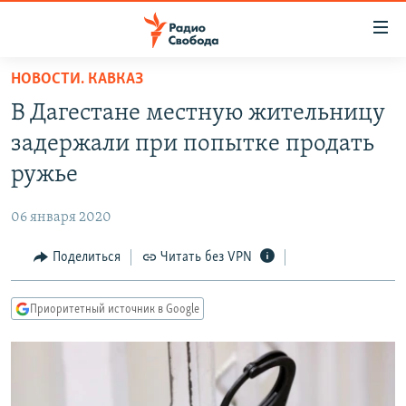
Ссылки
для
упрощенного
НОВОСТИ. КАВКАЗ
ПРОГРАММЫ
доступа
В Дагестане местную жительницу
ПОДКАСТЫ
Вернуться
задержали при попытке продать
к
АВТОРСКИЕ ПРОЕКТЫ
ружье
основному
ЦИТАТЫ СВОБОДЫ
содержанию
06 января 2020
Вернутся
МНЕНИЯ
к
Поделиться
Читать без VPN
КУЛЬТУРА
главной
навигации
IDEL.РЕАЛИИ
Приоритетный источник в Google
Вернутся
КАВКАЗ.РЕАЛИИ
к
СЕВЕР.РЕАЛИИ
поиску
СИБИРЬ.РЕАЛИИ