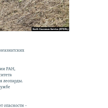
неазиатских
ции РАН,
ситета
ся леопарды.
лужбе
т опасности –