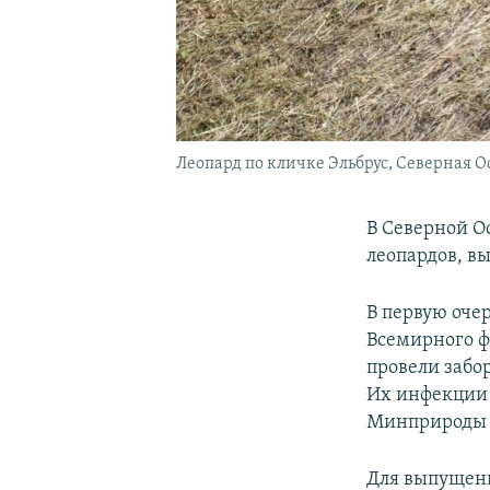
Леопард по кличке Эльбрус, Северная О
В Северной О
леопардов, в
В первую оче
Всемирного ф
провели забор
Их инфекции 
Минприроды 
Для выпущенн