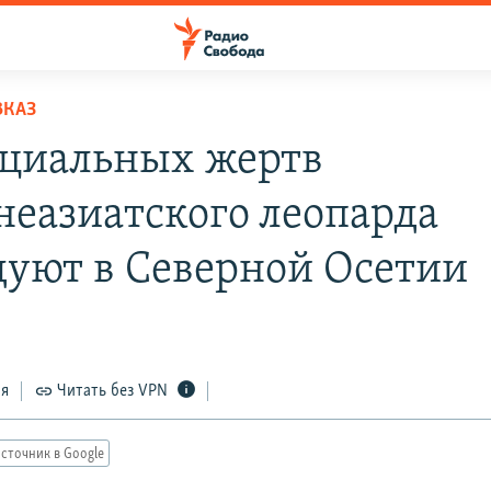
ВКАЗ
циальных жертв
неазиатского леопарда
дуют в Северной Осетии
ся
Читать без VPN
сточник в Google