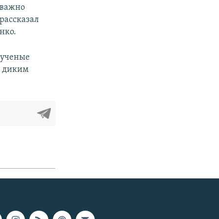
 важно
рассказал
нко.
 ученые
х диким