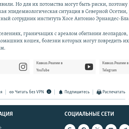
вили. Но для их потомства могут быть риски, поэтому
кая эпидемиологическая ситуация в Северной Осетии, 
ный сотрудник института Хосе Антонио Эрнандес-Бла
оселениях, граничащих с ареалом обитании леопардов,
домашних кошек, болезни которых могут повредить и
ам.
Кавказ.Реалии в
Кавказ.Реалии в
YouTube
Telegram
ся
Читать без VPN
Подпишитесь
Распечатать
АЦИЯ
СОЦИАЛЬНЫЕ СЕТИ
ь