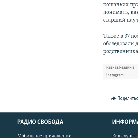
кошачьих при
понимать, ка
старший науч
Также в 37 п
обследовали 
родственник
Кавказ.Реалии в
Instagram
Поделить
РАДИО СВОБОДА
ИНФОРМ
Мобильное приложение
Как слушат