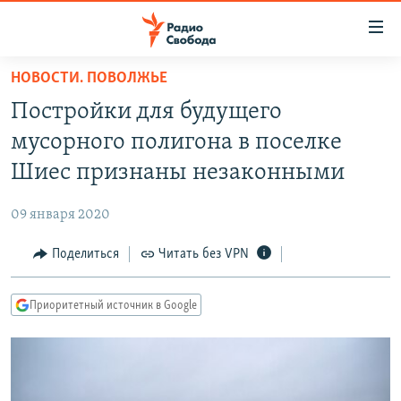
Ссылки
для
упрощенного
НОВОСТИ. ПОВОЛЖЬЕ
ПРОГРАММЫ
доступа
Постройки для будущего
ПОДКАСТЫ
Вернуться
мусорного полигона в поселке
к
АВТОРСКИЕ ПРОЕКТЫ
Шиес признаны незаконными
основному
ЦИТАТЫ СВОБОДЫ
содержанию
09 января 2020
Вернутся
МНЕНИЯ
к
Поделиться
Читать без VPN
КУЛЬТУРА
главной
навигации
IDEL.РЕАЛИИ
Приоритетный источник в Google
Вернутся
КАВКАЗ.РЕАЛИИ
к
СЕВЕР.РЕАЛИИ
поиску
СИБИРЬ.РЕАЛИИ