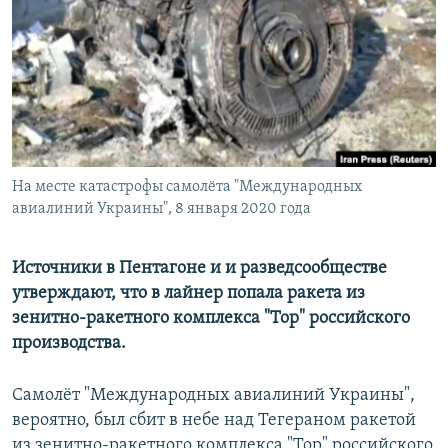
РАСПИСАНИЕ ВЕЩАНИЯ
ПОДПИШИТЕСЬ НА РАССЫЛКУ
СОЦИАЛЬНЫЕ СЕТИ
На месте катастрофы самолёта "Международных
авиалиний Украины", 8 января 2020 года
Все сайты РСЕ/РС
Источники в Пентагоне и и разведсообществе
утверждают, что в лайнер попала ракета из
зенитно-ракетного комплекса "Тор" российского
производства.
Самолёт "Международных авиалиний Украины",
вероятно, был сбит в небе над Тегераном ракетой
из зенитно-ракетного комплекса "Тор" российского