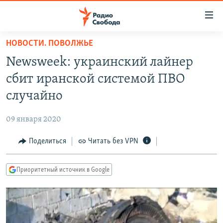
Ссылки
для
упрощенного
НОВОСТИ. ПОВОЛЖЬЕ
ПРОГРАММЫ
доступа
Newsweek: украинский лайнер
ПОДКАСТЫ
Вернуться
сбит иранской системой ПВО
к
АВТОРСКИЕ ПРОЕКТЫ
случайно
основному
ЦИТАТЫ СВОБОДЫ
содержанию
09 января 2020
Вернутся
МНЕНИЯ
к
Поделиться
Читать без VPN
КУЛЬТУРА
главной
навигации
IDEL.РЕАЛИИ
Приоритетный источник в Google
Вернутся
КАВКАЗ.РЕАЛИИ
к
СЕВЕР.РЕАЛИИ
поиску
СИБИРЬ.РЕАЛИИ