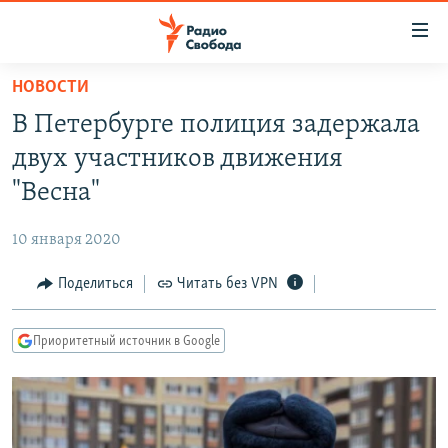
Ссылки
для
упрощенного
НОВОСТИ
ПРОГРАММЫ
доступа
В Петербурге полиция задержала
ПОДКАСТЫ
Вернуться
двух участников движения
к
АВТОРСКИЕ ПРОЕКТЫ
"Весна"
основному
ЦИТАТЫ СВОБОДЫ
содержанию
10 января 2020
Вернутся
МНЕНИЯ
к
Поделиться
Читать без VPN
КУЛЬТУРА
главной
навигации
IDEL.РЕАЛИИ
Приоритетный источник в Google
Вернутся
КАВКАЗ.РЕАЛИИ
к
СЕВЕР.РЕАЛИИ
поиску
СИБИРЬ.РЕАЛИИ