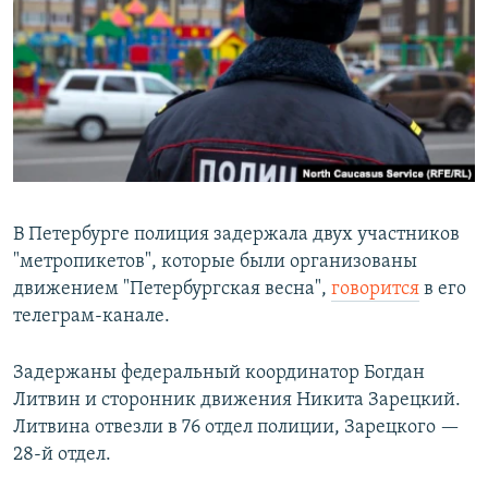
РАСПИСАНИЕ ВЕЩАНИЯ
ПОДПИШИТЕСЬ НА РАССЫЛКУ
СОЦИАЛЬНЫЕ СЕТИ
В Петербурге полиция задержала двух участников
"метропикетов", которые были организованы
Все сайты РСЕ/РС
движением "Петербургская весна",
говорится
в его
телеграм-канале.
Задержаны федеральный координатор Богдан
Литвин и сторонник движения Никита Зарецкий.
Литвина отвезли в 76 отдел полиции, Зарецкого —
28-й отдел.