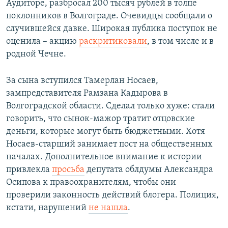
Аудиторе, разбросал 200 тысяч рублей в толпе
поклонников в Волгограде. Очевидцы сообщали о
случившейся давке. Широкая публика поступок не
оценила – акцию
раскритиковали
, в том числе и в
родной Чечне.
За сына вступился Тамерлан Носаев,
зампредставителя Рамзана Кадырова в
Волгоградской области. Сделал только хуже: стали
говорить, что сынок-мажор тратит отцовские
деньги, которые могут быть бюджетными. Хотя
Носаев-старший занимает пост на общественных
началах. Дополнительное внимание к истории
привлекла
просьба
депутата облдумы Александра
Осипова к правоохранителям, чтобы они
проверили законность действий блогера. Полиция,
кстати, нарушений
не нашла
.