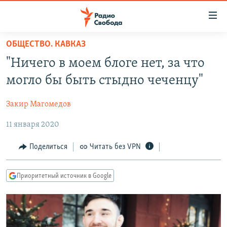
Ссылки
для
упрощенного
ОБЩЕСТВО. КАВКАЗ
ПРОГРАММЫ
доступа
"Ничего в моем блоге нет, за что
ПОДКАСТЫ
Вернуться
могло бы быть стыдно чеченцу"
к
АВТОРСКИЕ ПРОЕКТЫ
основному
Закир Магомедов
ЦИТАТЫ СВОБОДЫ
содержанию
Вернутся
11 января 2020
МНЕНИЯ
к
КУЛЬТУРА
Поделиться
Читать без VPN
главной
навигации
IDEL.РЕАЛИИ
Вернутся
Приоритетный источник в Google
КАВКАЗ.РЕАЛИИ
к
СЕВЕР.РЕАЛИИ
поиску
СИБИРЬ.РЕАЛИИ