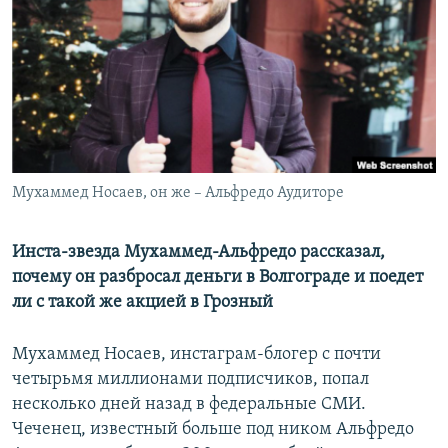
РАСПИСАНИЕ ВЕЩАНИЯ
ПОДПИШИТЕСЬ НА РАССЫЛКУ
СОЦИАЛЬНЫЕ СЕТИ
Мухаммед Носаев, он же – Альфредо Аудиторе
Все сайты РСЕ/РС
Инста-звезда Мухаммед-Альфредо рассказал,
почему он разбросал деньги в Волгограде и поедет
ли с такой же акцией в Грозный
Мухаммед Носаев, инстаграм-блогер с почти
четырьмя миллионами подписчиков, попал
несколько дней назад в федеральные СМИ.
Чеченец, известный больше под ником Альфредо