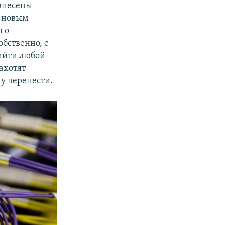
 внесены
о новым
 о
бственно, с
рийти любой
захотят
у перенести.