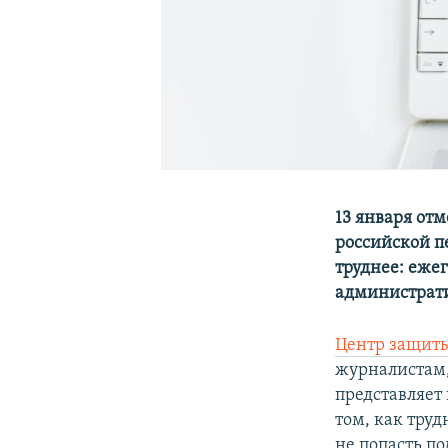
13 января от
российской п
труднее: еже
администрати
Центр защит
журналистам,
представляет
том, как тру
не попасть по