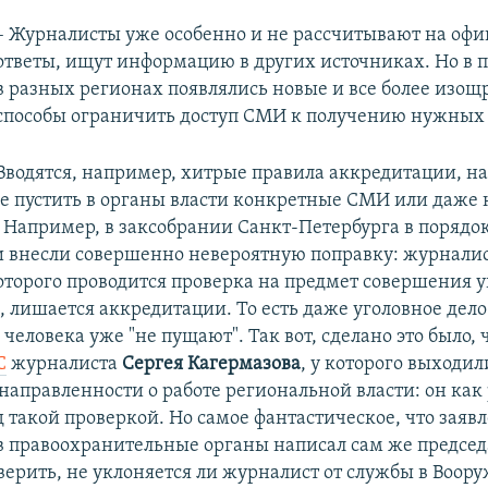
– Журналисты уже особенно и не рассчитывают на оф
ответы, ищут информацию в других источниках. Но в 
в разных регионах появлялись новые и все более изо
способы ограничить доступ СМИ к получению нужных 
Вводятся, например, хитрые правила аккредитации, 
 не пустить в органы власти конкретные СМИ или даже
 Например, в заксобрании Санкт-Петербурга в порядо
 внесли совершенно невероятную поправку: журналис
торого проводится проверка на предмет совершения у
, лишается аккредитации. То есть даже уголовное дело
 человека уже "не пущают". Так вот, сделано это было,
С
журналиста
Сергея
Кагермазова
, у которого выходил
направленности о работе региональной власти: он как 
 такой проверкой. Но самое фантастическое, что заяв
в правоохранительные органы написал сам же председ
верить, не уклоняется ли журналист от службы в Воо