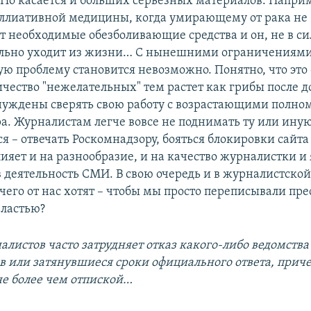
Но касается и больших серьезных материалов. Наприм
ллиативной медицины, когда умирающему от рака не
т необходимые обезболивающие средства и он, не в си
ольно уходит из жизни… С нынешними ограничениями 
ую проблему становится невозможно. Понятно, что это
ичество "нежелательных" тем растет как грибы после д
уждены сверять свою работу с возрастающими полн
а. Журналистам легче вовсе не поднимать ту или иную
я – отвечать Роскомнадзору, бояться блокировки сайта и 
лияет и на разнообразие, и на качество журналистки и
 деятельность СМИ. В свою очередь и в журналистской 
чего от нас хотят – чтобы мы просто переписывали пре
ластью?
алистов часто затрудняет отказ какого-либо ведомства
 или затянувшиеся сроки официального ответа, приче
не более чем отпиской…