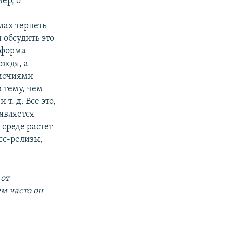
ер, о
лах терпеть
обсудить это
 форма
ождя, а
омочиями
 тему, чем
т. д. Все это,
 является
среде растет
сс-релизы,
 от
м часто он