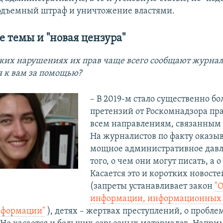
одъемный штраф и уничтожение властями.
 темы и "новая цензура"
каких нарушениях их прав чаще всего сообщают журна
 к вам за помощью?
– В 2019-м стало существенно б
претензий от Роскомнадзора пр
всем направлениям, связанным 
На журналистов по факту оказы
мощное административное давл
того, о чем они могут писать, а о
Касается это и коротких новосте
а
(запреты устанавливает закон
"
информации, информационных 
нформации"
), детях – жертвах преступлений, о пробле