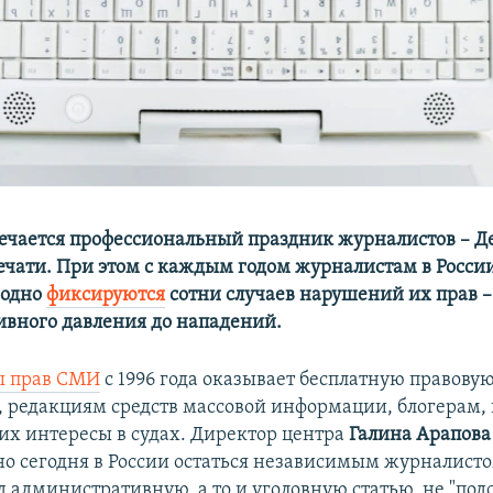
мечается профессиональный праздник журналистов – Д
ечати. При этом с каждым годом журналистам в России
годно
фиксируются
сотни случаев нарушений их прав –
вного давления до нападений.
ы прав СМИ
с 1996 года оказывает бесплатную правову
 редакциям средств массовой информации, блогерам, 
 их интересы в судах. Директор центра
Галина Арапова
дно сегодня в России остаться независимым журналисто
д административную, а то и уголовную статью, не "подс