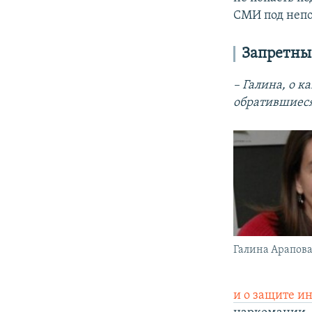
СМИ под неп
Запретные
– Галина, о 
обратившиеся
Галина Арапов
и о защите и