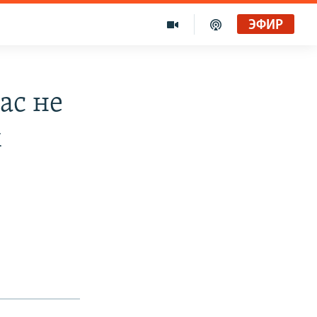
ЭФИР
ас не
х