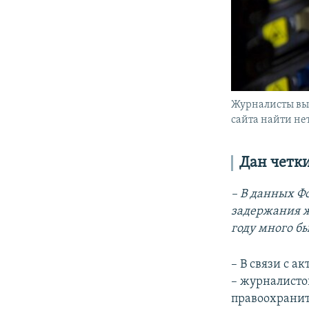
Журналисты вын
сайта найти не
Дан четки
– В данных Фо
задержания ж
году много бы
– В связи с 
– журналисто
правоохранит