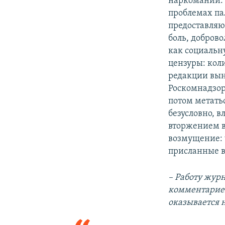
наркомании. 
проблемах па
предоставляю
боль, добров
как социальн
цензуры: кол
редакции вын
Роскомнадзор
потом метатьс
безусловно, в
вторжением в
возмущение: 
присланные в
– Работу журн
комментариев
оказывается 