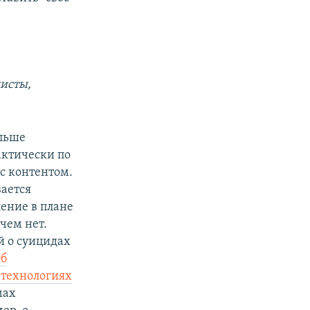
листы,
ольше
актически по
с контентом.
вается
ение в плане
 чем нет.
й о суицидах
Об
технологиях
мах