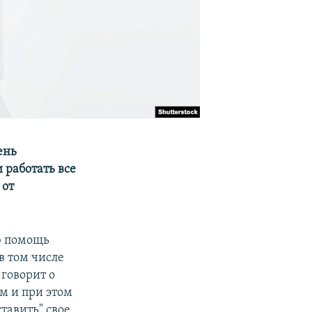
ень
 работать все
 от
ю помощь
в том числе
говорит о
м и при этом
тавить" свое