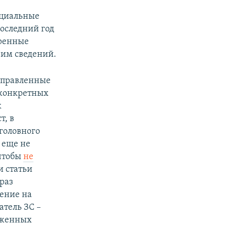
ициальные
последний год
щренные
им сведений.
направленные
 конкретных
к
т, в
головного
 еще не
 чтобы
не
и статьи
раз
ление на
атель ЗС –
руженных