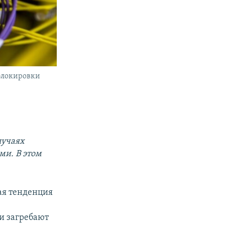
блокировки
лучаях
ми. В этом
ая тенденция
и загребают