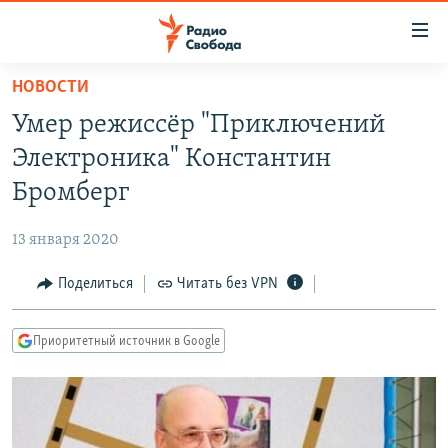
Ссылки
для
упрощенного
НОВОСТИ
ПРОГРАММЫ
доступа
Умер режиссёр "Приключений
ПОДКАСТЫ
Вернуться
Электроника" Константин
к
АВТОРСКИЕ ПРОЕКТЫ
Бромберг
основному
ЦИТАТЫ СВОБОДЫ
содержанию
13 января 2020
Вернутся
МНЕНИЯ
к
Поделиться
Читать без VPN
КУЛЬТУРА
главной
навигации
IDEL.РЕАЛИИ
Приоритетный источник в Google
Вернутся
КАВКАЗ.РЕАЛИИ
к
СЕВЕР.РЕАЛИИ
поиску
СИБИРЬ.РЕАЛИИ