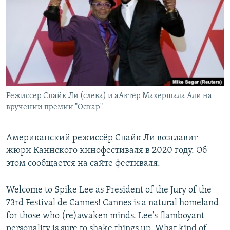
РАСПИСАНИЕ ВЕЩАНИЯ
ПОДПИШИТЕСЬ НА РАССЫЛКУ
СОЦИАЛЬНЫЕ СЕТИ
Режиссер Спайк Ли (слева) и аАктёр Махершала Али на
вручении премии "Оскар"
Все сайты РСЕ/РС
Американский режиссёр Спайк Ли возглавит
жюри Каннского кинофестиваля в 2020 году. Об
этом сообщается на сайте фестиваля.
Welcome to Spike Lee as President of the Jury of the
73rd Festival de Cannes! Cannes is a natural homeland
for those who (re)awaken minds. Lee's flamboyant
personality is sure to shake things up. What kind of