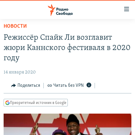
Ссылки
для
упрощенного
НОВОСТИ
ПРОГРАММЫ
доступа
Режиссёр Спайк Ли возглавит
ПОДКАСТЫ
Вернуться
жюри Каннского фестиваля в 2020
к
АВТОРСКИЕ ПРОЕКТЫ
году
основному
ЦИТАТЫ СВОБОДЫ
содержанию
14 января 2020
Вернутся
МНЕНИЯ
к
Поделиться
Читать без VPN
КУЛЬТУРА
главной
навигации
IDEL.РЕАЛИИ
Приоритетный источник в Google
Вернутся
КАВКАЗ.РЕАЛИИ
к
СЕВЕР.РЕАЛИИ
поиску
СИБИРЬ.РЕАЛИИ