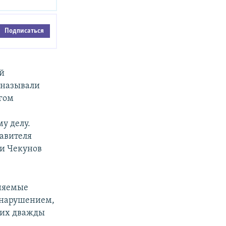
Подписаться
ий
 называли
агом
у делу.
авителя
 и Чекунов
иняемые
вонарушением,
ь их дважды