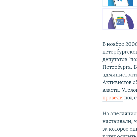
В ноябре 2006
петербургско
депутатов "по
Петербурга. Б
администрати
Активистов о
власти. Угол
провели
под с
На апелляцио
настаивали, 
за которое о
хотят осудить