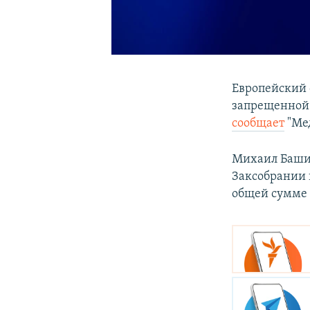
Европейский 
запрещенной 
сообщает
"Ме
Михаил Башин
Заксобрании 
общей сумме б