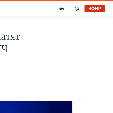
ЭФИР
атят
ПЧ