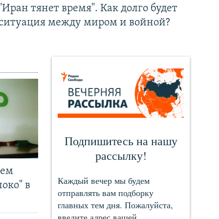
"Иран тянет время". Как долго будет
ситуация между миром и войной?
чем
око" в