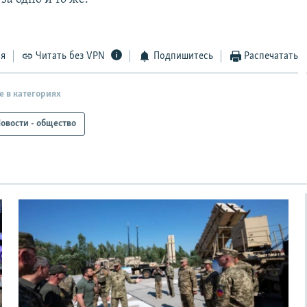
ся
Читать без VPN
Подпишитесь
Распечатать
е в категориях
овости - общество