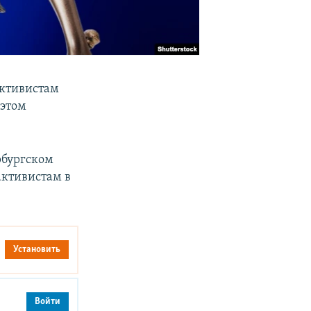
активистам
 этом
рбургском
активистам в
Установить
Войти