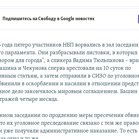
Подпишитесь на Свободу в
Google новостях
 года пятеро участников НБП ворвались в зал заседан
го парламента. Они разбрасывали листовки, в которых
зором для города", а спикера Вадима Тюльпанова – вр
ашина и Чекунова сперва арестовали на 10 суток по
вным статьям, а затем отправили в СИЗО по уголовном
бвинили в оскорблении и насилии в отношении предст
овное дело закончилось мировым соглашением. Башин
тражей четыре месяца.
нном заседании по продлению меры пресечения обв
что их уголовное преследование связано с тем же пра
ни уже получили административное наказание. То ест
 за одно и то же.