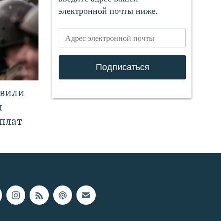
явили
и
плат