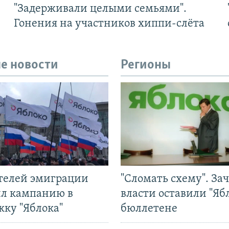
"Задерживали целыми семьями".
Гонения на участников хиппи-слёта
е новости
Регионы
ятелей эмиграции
"Сломать схему". За
ил кампанию в
власти оставили "Ябл
жку "Яблока"
бюллетене