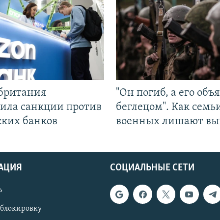
британия
"Он погиб, а его объ
ила санкции против
беглецом". Как семь
ских банков
военных лишают вы
АЦИЯ
СОЦИАЛЬНЫЕ СЕТИ
ь
 блокировку