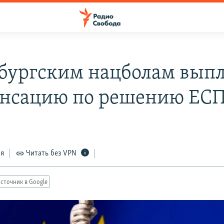
бургским нацболам выпл
нсацию по решению ЕС
ся
Читать без VPN
сточник в Google