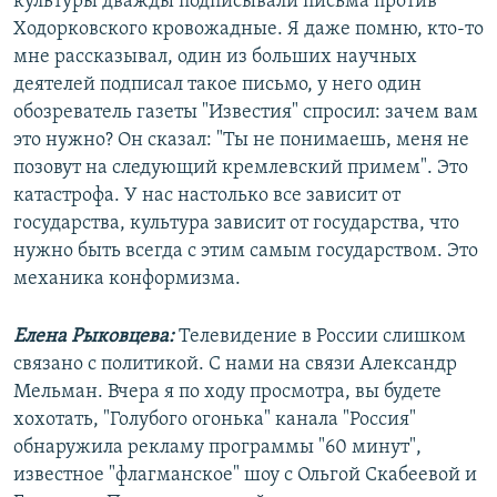
культуры дважды подписывали письма против
Ходорковского кровожадные. Я даже помню, кто-то
мне рассказывал, один из больших научных
деятелей подписал такое письмо, у него один
обозреватель газеты "Известия" спросил: зачем вам
это нужно? Он сказал: "Ты не понимаешь, меня не
позовут на следующий кремлевский примем". Это
катастрофа. У нас настолько все зависит от
государства, культура зависит от государства, что
нужно быть всегда с этим самым государством. Это
механика конформизма.
Елена Рыковцева:
Телевидение в России слишком
связано с политикой. С нами на связи Александр
Мельман. Вчера я по ходу просмотра, вы будете
хохотать, "Голубого огонька" канала "Россия"
обнаружила рекламу программы "60 минут",
известное "флагманское" шоу с Ольгой Скабеевой и