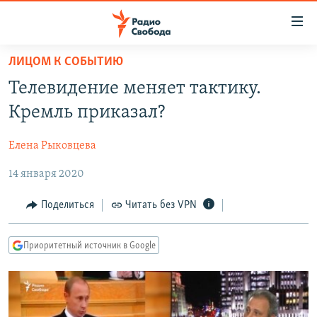
Ссылки
для
упрощенного
ЛИЦОМ К СОБЫТИЮ
ПРОГРАММЫ
доступа
Телевидение меняет тактику.
ПОДКАСТЫ
Вернуться
Кремль приказал?
к
АВТОРСКИЕ ПРОЕКТЫ
основному
Елена Рыковцева
ЦИТАТЫ СВОБОДЫ
содержанию
Вернутся
14 января 2020
МНЕНИЯ
к
КУЛЬТУРА
Поделиться
Читать без VPN
главной
навигации
IDEL.РЕАЛИИ
Вернутся
Приоритетный источник в Google
КАВКАЗ.РЕАЛИИ
к
СЕВЕР.РЕАЛИИ
поиску
СИБИРЬ.РЕАЛИИ