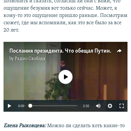
позвонить и сказать, согласны ли они с вами, что
ощущение безумия вот только сейчас. Может, к
кому-то это ощущение пришло раньше. Посмотрим
сюжет, где мы вспомнили, как это все было за все
20 лет.
Послания президента. Что обещал Путин с 2000 года
by
Радио Свобода
No media source currently available
Auto
0:00
2:32
270p
Елена Рыковцева:
Можно ли сделать хоть какие-то
360p