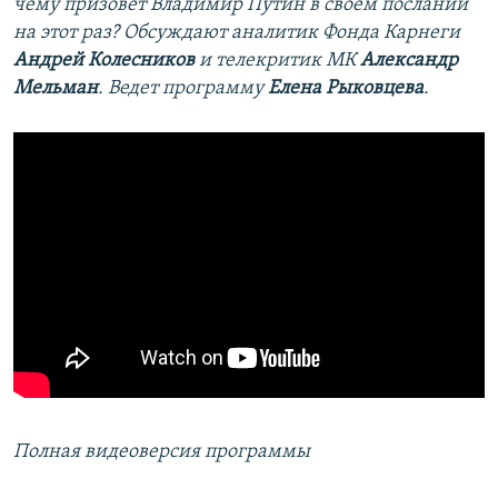
чему призовет Владимир Путин в своем послании
на этот раз? Обсуждают аналитик Фонда Карнеги
Андрей Колесников
и телекритик МК
Александр
Мельман
. Ведет программу
Елена Рыковцева
.
Полная видеоверсия программы