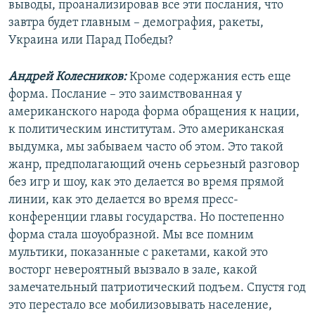
выводы, проанализировав все эти послания, что
Auto
270p
360p
404p
404p
завтра будет главным – демография, ракеты,
1080p
Украина или Парад Победы?
1080p
Андрей Колесников:
Кроме содержания есть еще
форма. Послание – это заимствованная у
американского народа форма обращения к нации,
к политическим институтам. Это американская
выдумка, мы забываем часто об этом. Это такой
жанр, предполагающий очень серьезный разговор
без игр и шоу, как это делается во время прямой
линии, как это делается во время пресс-
конференции главы государства. Но постепенно
форма стала шоуобразной. Мы все помним
мультики, показанные с ракетами, какой это
восторг невероятный вызвало в зале, какой
замечательный патриотический подъем. Спустя год
это перестало все мобилизовывать население,