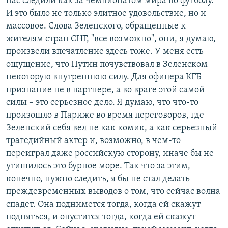
нас следили как за чемпионатом мира по футболу.
И это было не только элитное удовольствие, но и
массовое. Слова Зеленского, обращенные к
жителям стран СНГ, "все возможно", они, я думаю,
произвели впечатление здесь тоже. У меня есть
ощущение, что Путин почувствовал в Зеленском
некоторую внутреннюю силу. Для офицера КГБ
признание не в партнере, а во враге этой самой
силы – это серьезное дело. Я думаю, что что-то
произошло в Париже во время переговоров, где
Зеленский себя вел не как комик, а как серьезный
трагедийный актер и, возможно, в чем-то
переиграл даже российскую сторону, иначе бы не
утишилось это бурное море. Так что за этим,
конечно, нужно следить, я бы не стал делать
преждевременных выводов о том, что сейчас волна
спадет. Она поднимется тогда, когда ей скажут
подняться, и опустится тогда, когда ей скажут