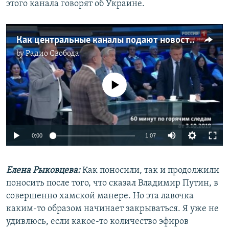
этого канала говорят об Украине.
Как центральные каналы подают новости об Украине
by
Радио Свобода
No media source currently available
Auto
0:00
1:07
270p
Елена Рыковцева:
Как поносили, так и продолжили
360p
поносить после того, что сказал Владимир Путин, в
Auto
270p
360p
404p
404p
совершенно хамской манере. Но эта лавочка
1080p
каким-то образом начинает закрываться. Я уже не
1080p
удивлюсь, если какое-то количество эфиров