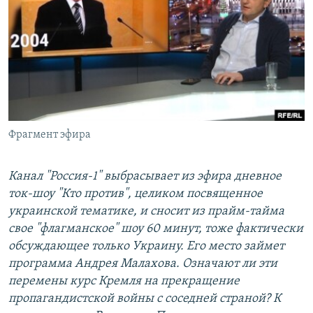
РАСПИСАНИЕ ВЕЩАНИЯ
ПОДПИШИТЕСЬ НА РАССЫЛКУ
СОЦИАЛЬНЫЕ СЕТИ
Фрагмент эфира
Все сайты РСЕ/РС
Канал "Россия-1" выбрасывает из эфира дневное
ток-шоу "Кто против", целиком посвященное
украинской тематике, и сносит из прайм-тайма
свое "флагманское" шоу 60 минут, тоже фактически
обсуждающее только Украину. Его место займет
программа Андрея Малахова. Означают ли эти
перемены курс Кремля на прекращение
пропагандистской войны с соседней страной? К