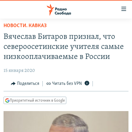
Ссылки
для
упрощенного
НОВОСТИ. КАВКАЗ
ПРОГРАММЫ
доступа
Вячеслав Битаров признал, что
ПОДКАСТЫ
Вернуться
североосетинские учителя самые
к
АВТОРСКИЕ ПРОЕКТЫ
низкооплачиваемые в России
основному
ЦИТАТЫ СВОБОДЫ
содержанию
15 января 2020
Вернутся
МНЕНИЯ
к
Поделиться
Читать без VPN
КУЛЬТУРА
главной
навигации
IDEL.РЕАЛИИ
Приоритетный источник в Google
Вернутся
КАВКАЗ.РЕАЛИИ
к
СЕВЕР.РЕАЛИИ
поиску
СИБИРЬ.РЕАЛИИ