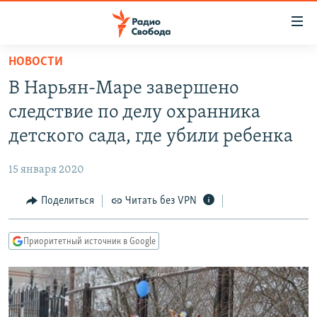
Ссылки
для
упрощенного
НОВОСТИ
ПРОГРАММЫ
доступа
В Нарьян-Маре завершено
ПОДКАСТЫ
Вернуться
следствие по делу охранника
к
АВТОРСКИЕ ПРОЕКТЫ
детского сада, где убили ребенка
основному
ЦИТАТЫ СВОБОДЫ
содержанию
15 января 2020
Вернутся
МНЕНИЯ
к
Поделиться
Читать без VPN
КУЛЬТУРА
главной
навигации
IDEL.РЕАЛИИ
Приоритетный источник в Google
Вернутся
КАВКАЗ.РЕАЛИИ
к
СЕВЕР.РЕАЛИИ
поиску
СИБИРЬ.РЕАЛИИ