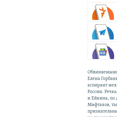
Обвиняемыми 
Елена Горбань
аспирант мех
России. Речк
и Ейкина, по
Мифтахов, та
признательны