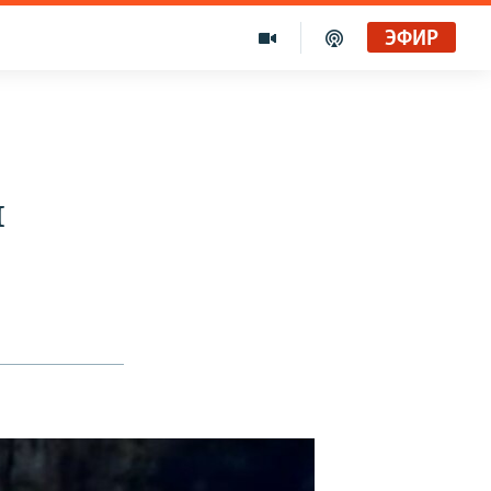
ЭФИР
и