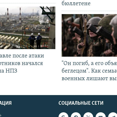
бюллетене
авле после атаки
отников начался
"Он погиб, а его объ
на НПЗ
беглецом". Как семь
военных лишают вы
АЦИЯ
СОЦИАЛЬНЫЕ СЕТИ
ь