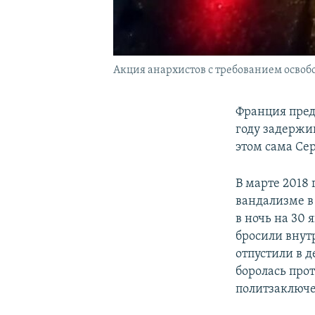
Акция анархистов с требованием освоб
Франция пред
году задержив
этом сама Се
В марте 2018 
вандализме в
в ночь на 30 
бросили внут
отпустили в д
боролась про
политзаключ