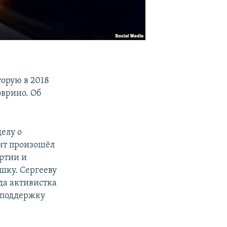
орую в 2018
оврино. Об
делу о
ент произошёл
артии и
шку. Сергееву
зда активистка
в поддержку