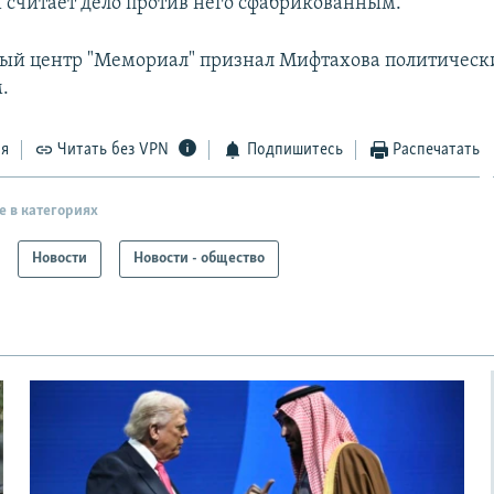
и считает дело против него сфабрикованным.
ый центр "Мемориал" признал Мифтахова политичес
.
ся
Читать без VPN
Подпишитесь
Распечатать
е в категориях
Новости
Новости - общество