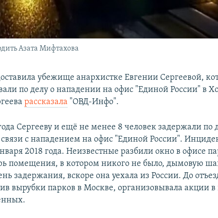
одить Азата Мифтахова
оставила убежище анархистке Евгении Сергеевой, кот
али по делу о нападении на офис "Единой России" в Х
ргеева
рассказала
"ОВД-Инфо".
года Сергееву и ещё не менее 8 человек задержали по 
 связи с нападением на офис "Единой России". Инцид
января 2018 года. Неизвестные разбили окно в офисе п
рь помещения, в котором никого не было, дымовую ша
ень задержания, вскоре она уехала из России. До отъе
тив вырубки парков в Москве, организовывала акции 
енных.