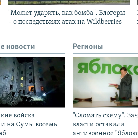
"Может ударить, как бомба". Блогеры
– о последствиях атак на Wildberries
е новости
Регионы
ские войска
"Сломать схему". За
ли на Сумы восемь
власти оставили
мб
антивоенное "Яблоко