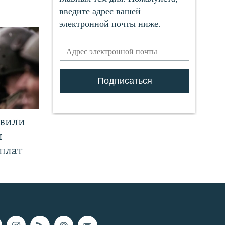
явили
и
плат