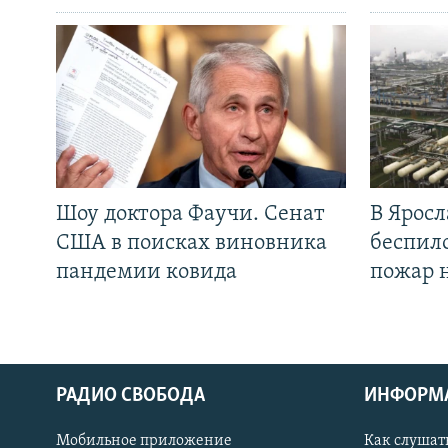
Шоу доктора Фаучи. Сенат
В Яросл
США в поисках виновника
беспил
пандемии ковида
пожар 
РАДИО СВОБОДА
ИНФОРМ
Мобильное приложение
Как слушат