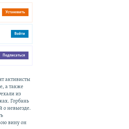
Установить
Войти
Подписаться
ят активисты
е, а также
уехали из
ках. Горбань
й о невыезде.
ть
вою вину он