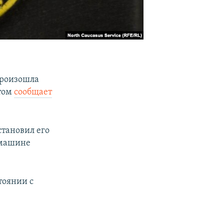
произошла
этом
сообщает
становил его
в машине
тоянии с