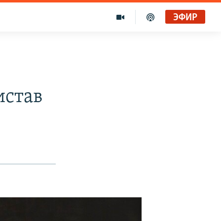
ЭФИР
истав