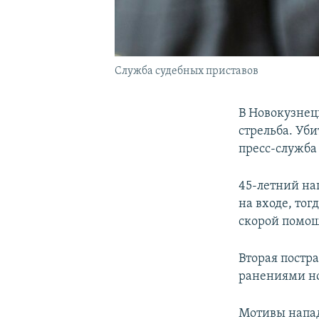
Служба судебных приставов
В Новокузнец
стрельба. Уби
пресс-служба
45-летний на
на входе, тог
скорой помо
Вторая постр
ранениями но
Мотивы напад