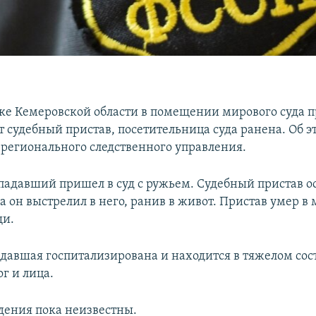
ке Кемеровской области в помещении мирового суда 
т судебный пристав, посетительница суда ранена. Об 
 регионального следственного управления.
падавший пришел в суд с ружьем. Судебный пристав о
да он выстрелил в него, ранив в живот. Пристав умер 
щи.
адавшая госпитализирована и находится в тяжелом сос
г и лица.
ения пока неизвестны.