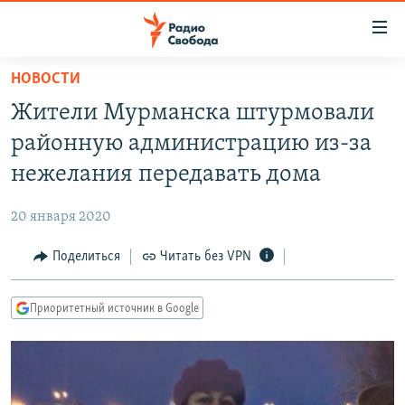
Ссылки
для
упрощенного
НОВОСТИ
ПРОГРАММЫ
доступа
Жители Мурманска штурмовали
ПОДКАСТЫ
Вернуться
районную администрацию из-за
к
АВТОРСКИЕ ПРОЕКТЫ
нежелания передавать дома
основному
ЦИТАТЫ СВОБОДЫ
содержанию
20 января 2020
Вернутся
МНЕНИЯ
к
Поделиться
Читать без VPN
КУЛЬТУРА
главной
навигации
IDEL.РЕАЛИИ
Приоритетный источник в Google
Вернутся
КАВКАЗ.РЕАЛИИ
к
СЕВЕР.РЕАЛИИ
поиску
СИБИРЬ.РЕАЛИИ