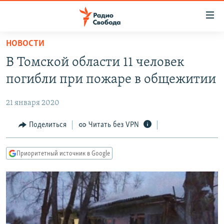
Ссылки
для
упрощенного
НОВОСТИ
ПРОГРАММЫ
доступа
В Томской области 11 человек
ПОДКАСТЫ
Вернуться
погибли при пожаре в общежитии
к
АВТОРСКИЕ ПРОЕКТЫ
основному
21 января 2020
ЦИТАТЫ СВОБОДЫ
содержанию
Вернутся
МНЕНИЯ
Поделиться
Читать без VPN
к
КУЛЬТУРА
главной
Приоритетный источник в Google
навигации
IDEL.РЕАЛИИ
Вернутся
КАВКАЗ.РЕАЛИИ
к
СЕВЕР.РЕАЛИИ
поиску
СИБИРЬ.РЕАЛИИ