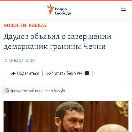
Ссылки
для
упрощенного
НОВОСТИ. КАВКАЗ
ПРОГРАММЫ
доступа
Даудов объявил о завершении
ПОДКАСТЫ
Вернуться
демаркации границы Чечни
к
АВТОРСКИЕ ПРОЕКТЫ
основному
21 января 2020
ЦИТАТЫ СВОБОДЫ
содержанию
Вернутся
МНЕНИЯ
Поделиться
Читать без VPN
к
КУЛЬТУРА
главной
Приоритетный источник в Google
навигации
IDEL.РЕАЛИИ
Вернутся
КАВКАЗ.РЕАЛИИ
к
СЕВЕР.РЕАЛИИ
поиску
СИБИРЬ.РЕАЛИИ