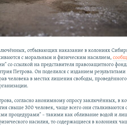
ключённых, отбывающих наказание в колониях Сибир
лкиваются с моральным и физическим насилием,
сооб
ии" со ссылкой на представителя правозащитного фонда
трия Петрова. Он поделился с изданием результатам
ав человека в местах лишения свободы, проведённог
рганизации.
трова, согласно анонимному опросу заключённых, в к
тия свыше 300 человек, чаще всего они сталкиваются 
ми процедурами" – такими как обливание водой и ли
 физического насилия, то содержащиеся в колониях чащ