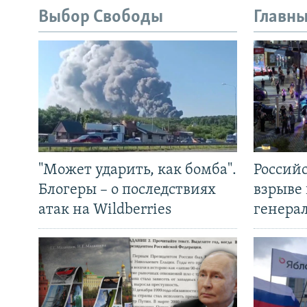
Выбор Свободы
Главны
"Может ударить, как бомба".
Россий
Блогеры – о последствиях
взрыве 
атак на Wildberries
генера