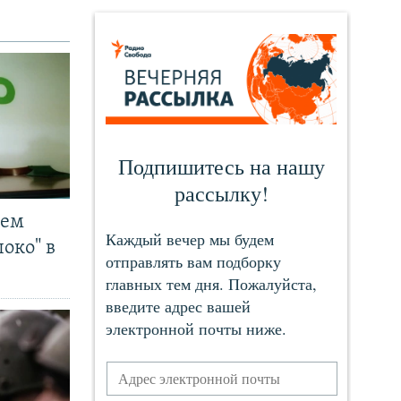
чем
око" в