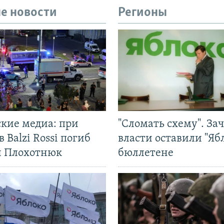
е новости
Регионы
ские медиа: при
"Сломать схему". За
в Balzi Rossi погиб
власти оставили "Ябл
л Плохотнюк
бюллетене