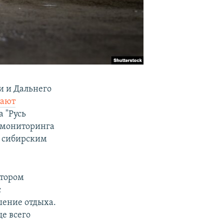
и и Дальнего
щают
 "Русь
и мониторинга
о сибирским
отором
с
шение отдыха.
е всего