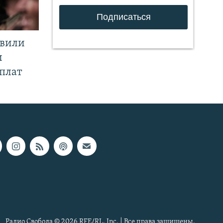
явили
и
плат
Радио Свобода © 2026 RFE/RL, Inc. | Все права защищены.