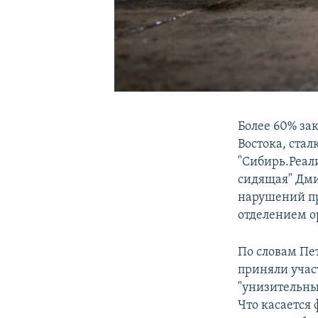
Более 60% за
Востока, ста
"Сибирь.Реал
сидящая" Дми
нарушений пр
отделением о
По словам Пе
приняли учас
"унизительны
Что касается