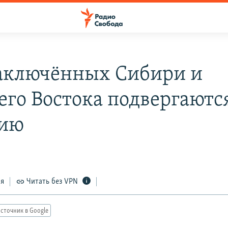
аключённых Сибири и
его Востока подвергаютс
лию
ся
Читать без VPN
сточник в Google