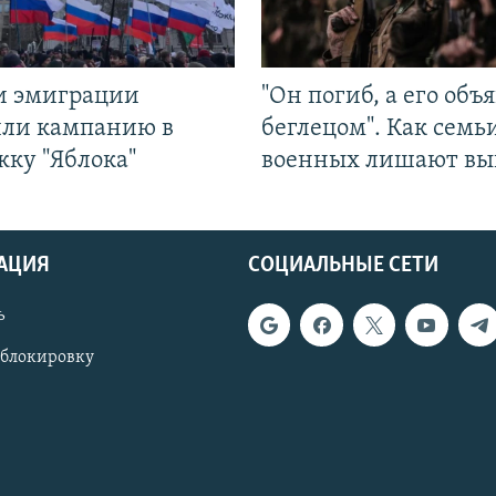
и эмиграции
"Он погиб, а его объ
или кампанию в
беглецом". Как семь
жку "Яблока"
военных лишают вы
АЦИЯ
СОЦИАЛЬНЫЕ СЕТИ
ь
 блокировку