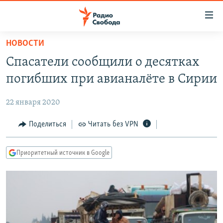
Ссылки
для
упрощенного
НОВОСТИ
ПРОГРАММЫ
доступа
Спасатели сообщили о десятках
ПОДКАСТЫ
Вернуться
погибших при авианалёте в Сирии
к
АВТОРСКИЕ ПРОЕКТЫ
основному
22 января 2020
ЦИТАТЫ СВОБОДЫ
содержанию
Вернутся
МНЕНИЯ
Поделиться
Читать без VPN
к
КУЛЬТУРА
главной
Приоритетный источник в Google
навигации
IDEL.РЕАЛИИ
Вернутся
КАВКАЗ.РЕАЛИИ
к
СЕВЕР.РЕАЛИИ
поиску
СИБИРЬ.РЕАЛИИ