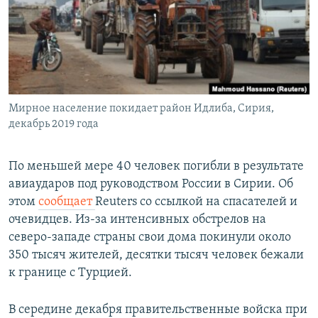
РАСПИСАНИЕ ВЕЩАНИЯ
ПОДПИШИТЕСЬ НА РАССЫЛКУ
СОЦИАЛЬНЫЕ СЕТИ
Мирное население покидает район Идлиба, Сирия,
декабрь 2019 года
По меньшей мере 40 человек погибли в результате
Все сайты РСЕ/РС
авиаударов под руководством России в Сирии. Об
этом
сообщает
Reuters со ссылкой на спасателей и
очевидцев. Из-за интенсивных обстрелов на
северо-западе страны свои дома покинули около
350 тысяч жителей, десятки тысяч человек бежали
к границе с Турцией.
В середине декабря правительственные войска при