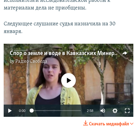
исполнителей исследовательской работы к
материалам дела не приобщены.
Следующее слушание судья назначила на 30
января.
Спор о земле и воде в Кавказских Минеральных Водах
by
Радио Свобода
No media source currently available
0:00
2:58
Скачать медиафайл