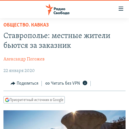
Ссылки
для
упрощенного
ОБЩЕСТВО. КАВКАЗ
ПРОГРАММЫ
доступа
Ставрополье: местные жители
ПОДКАСТЫ
Вернуться
бьются за заказник
к
АВТОРСКИЕ ПРОЕКТЫ
основному
Александр Погожев
ЦИТАТЫ СВОБОДЫ
содержанию
Вернутся
22 января 2020
МНЕНИЯ
к
КУЛЬТУРА
Поделиться
Читать без VPN
главной
навигации
IDEL.РЕАЛИИ
Вернутся
Приоритетный источник в Google
КАВКАЗ.РЕАЛИИ
к
СЕВЕР.РЕАЛИИ
поиску
СИБИРЬ.РЕАЛИИ