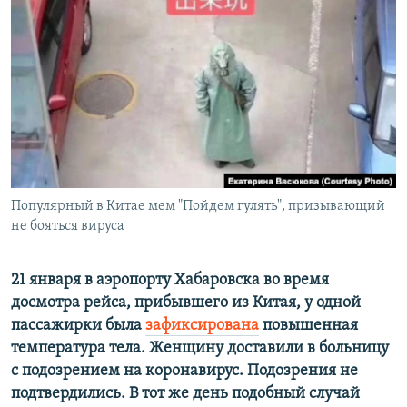
РАСПИСАНИЕ ВЕЩАНИЯ
ПОДПИШИТЕСЬ НА РАССЫЛКУ
СОЦИАЛЬНЫЕ СЕТИ
Популярный в Китае мем "Пойдем гулять", призывающий
Все сайты РСЕ/РС
не бояться вируса
21 января в аэропорту Хабаровска во время
досмотра рейса, прибывшего из Китая, у одной
пассажирки была
зафиксирована
повышенная
температура тела. Женщину доставили в больницу
с подозрением на коронавирус. Подозрения не
подтвердились. В тот же день подобный случай