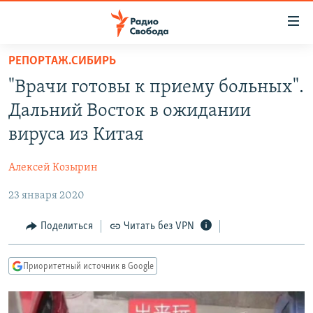
Ссылки
для
упрощенного
РЕПОРТАЖ.СИБИРЬ
ПРОГРАММЫ
доступа
"Врачи готовы к приему больных".
ПОДКАСТЫ
Вернуться
Дальний Восток в ожидании
к
АВТОРСКИЕ ПРОЕКТЫ
вируса из Китая
основному
ЦИТАТЫ СВОБОДЫ
содержанию
Алексей Козырин
Вернутся
МНЕНИЯ
к
23 января 2020
КУЛЬТУРА
главной
навигации
IDEL.РЕАЛИИ
Поделиться
Читать без VPN
Вернутся
КАВКАЗ.РЕАЛИИ
к
Приоритетный источник в Google
СЕВЕР.РЕАЛИИ
поиску
СИБИРЬ.РЕАЛИИ