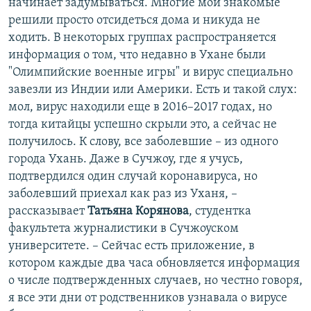
начинает задумываться. Многие мои знакомые
решили просто отсидеться дома и никуда не
ходить. В некоторых группах распространяется
информация о том, что недавно в Ухане были
"Олимпийские военные игры" и вирус специально
завезли из Индии или Америки. Есть и такой слух:
мол, вирус находили еще в 2016–2017 годах, но
тогда китайцы успешно скрыли это, а сейчас не
получилось. К слову, все заболевшие – из одного
города Ухань. Даже в Сучжоу, где я учусь,
подтвердился один случай коронавируса, но
заболевший приехал как раз из Уханя, –
рассказывает
Татьяна Корянова
, студентка
факультета журналистики в Сучжоуском
университете. – Сейчас есть приложение, в
котором каждые два часа обновляется информация
о числе подтвержденных случаев, но честно говоря,
я все эти дни от родственников узнавала о вирусе